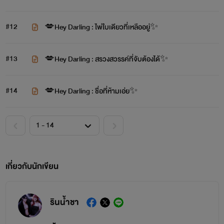
#12
💋Hey Darling : ไพ่ใบเดียวที่เหลืออยู่✨️
#13
💋Hey Darling : สรวงสวรรค์ที่จับต้องได้✨️
#14
💋Hey Darling : ชื่อที่ห้ามเอ่ย✨️
เกี่ยวกับนักเขียน
รินน้ำชา