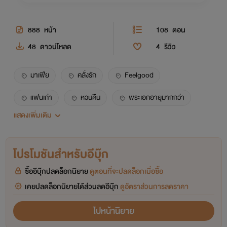
888
หน้า
108
ตอน
48
ดาวน์โหลด
4
รีวิว
มาเฟีย
คลั่งรัก
Feelgood
แฟนเก่า
หวนคืน
พระเอกอายุมากกว่า
แสดงเพิ่มเติม
ไทป์หมาแก่
นางเอกอายุน้อยกว่า
สายเปย์
25+
โปรโมชันสำหรับอีบุ๊ก
ซื้ออีบุ๊กปลดล็อกนิยาย
ดูตอนที่จะปลดล็อกเมื่อซื้อ
เคยปลดล็อกนิยายได้ส่วนลดอีบุ๊ก
ดูอัตราส่วนการลดราคา
ไปหน้านิยาย