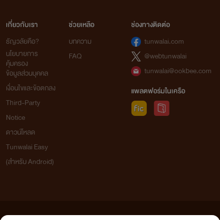
เกี่ยวกับเรา
ช่วยเหลือ
ช่องทางติดต่อ
ธัญวลัยคือ?
บทความ
tunwalai.com
นโยบายการ
FAQ
@webtunwalai
คุ้มครอง
tunwalai@ookbee.com
ข้อมูลส่วนบุคคล
เงื่อนไขและข้อตกลง
แพลตฟอร์มในเครือ
Third-Party
Notice
ดาวน์โหลด
Tunwalai Easy
(สำหรับ Android)