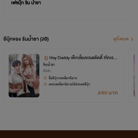
เฟซบุ๊ก ริน น้ำชา
อีบุ๊กของ รินน้ำชา (20)
ดูทั้งหมด
Hey Daddy เด็กเลี้ยงของแด๊ดดี้ #ไคเรน
รินน้ำชา
อัยลิสา
อีโรติก
ซื้ออีบุ๊กปลดล็อกนิยาย
เคยปลดล็อกนิยายได้ส่วนลดอีบุ๊ก
249 บาท