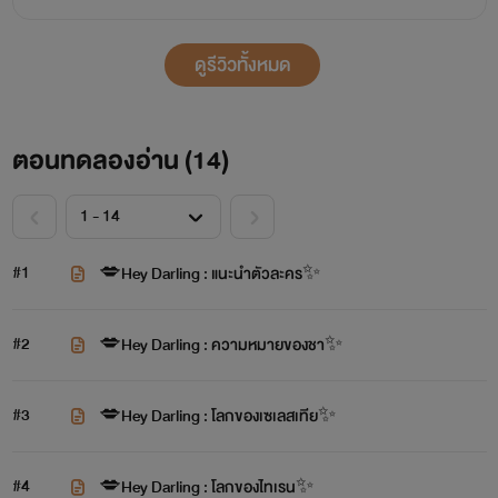
ดูรีวิวทั้งหมด
ตอนทดลองอ่าน (
14
)
#1
💋Hey Darling : แนะนำตัวละคร✨️
#2
💋Hey Darling : ความหมายของชา✨️
#3
💋Hey Darling : โลกของเซเลสเทีย✨️
#4
💋Hey Darling : โลกของไทเรน✨️