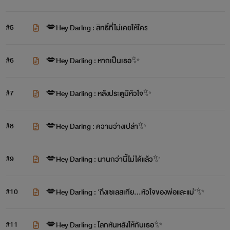
#5
💋Hey Darlng : สิทธิ์ที่ไม่เคยให้ใคร
#6
💋Hey Darling : หากเป็นเธอ✨️
#7
💋Hey Darling : หลังประตูมีหัวใจ✨️
#8
💋Hey Daring : ความว่างเปล่า✨️
#9
💋Hey Darling : นานกว่านี้ไม่ได้แล้ว✨
#10
💋Hey Darling : 'ถึงเซเลสเทีย...หัวใจของพ่อและแม่'✨️
#11
💋Hey Darling : โลกหันหลังให้กับเธอ✨️