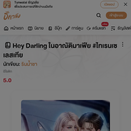
Tunwalai ธัญวลัย
เปิดแอป
เพื่อประสบการณ์ที่ดีกว่าบนมือถือ
เข้าสู่ระบบ
มาใหม่
หน้าแรก
นิยาย
อีบุ๊ก
การ์ตูน
ดรีมแชท
ธัญลิสต์
Hey Darling ในอาณัติมาเฟีย #ไทเรนเซ
เลสเทีย
นักเขียน:
รินน้ำชา
อีโรติก
5.0