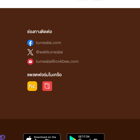
ช่องทางติดต่อ
tunwalai.com
@webtunwalai
tunwalai@ookbee.com
แพลตฟอร์มในเครือ