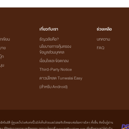
เกี่ยวกับเรา
ช่วยเหลือ
กเขียน
ธัญวลัยคือ?
บทความ
นโยบายการคุ้มครอง
ิยาย
FAQ
ข้อมูลส่วนบุคคล
ุ๊ก
เงื่อนไขและข้อตกลง
นุน
Third-Party Notice
ดาวน์โหลด Tunwalai Easy
(สำหรับ Android)
มัติ ผู้ดูแลเว็บไซต์แห่งนี้ไม่ได้เห็นด้วยและไม่ขอรับผิดชอบต่อข้อความใดๆ ทั้งสิ้น ดังนั้นผู้อ่าน
ที่ขัดต่อกฎหมายและศีลธรรม กรุณาแจ้งมาที่ tunwalai@ookbee.com เพื่อทีมงานจะได้ดำเนิน