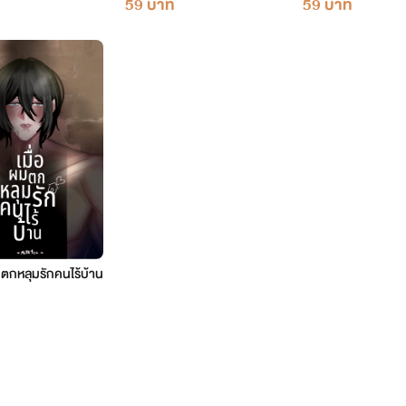
59 บาท
59 บาท
มตกหลุมรักคนไร้บ้าน