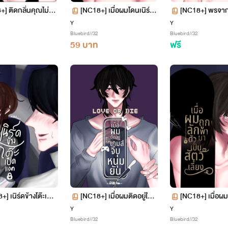
] ติดกลิ่นคุณไม่ไห
[NC18+] เมื่อผมโดนเนิร์ดรู
[NC18+] พรจาก
มเมทลักหลับ
Y
Y
Bluebird//32
Bluebird//32
59 บาท
ฟรี
+] เนิร์ดข้างโต๊ะเปิด
[NC18+] เมื่อผมติดอยู่ในเ
[NC18+] เมื่อผ
อก
กมจีบหนุ่มยัน
ตัวมาเป็นสัตว์เลี
Y
Y
Bluebird//32
Bluebird//32