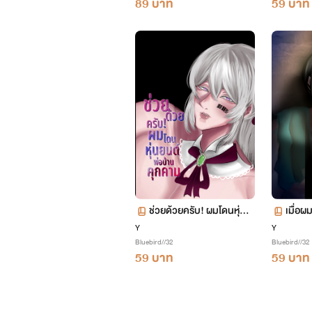
89 บาท
59 บาท
ช่วยด้วยครับ! ผมโดนหุ่นย
เมื่อผ
นต์พ่อบ้านคุกคาม
Y
Y
Bluebird//32
Bluebird//32
59 บาท
59 บาท