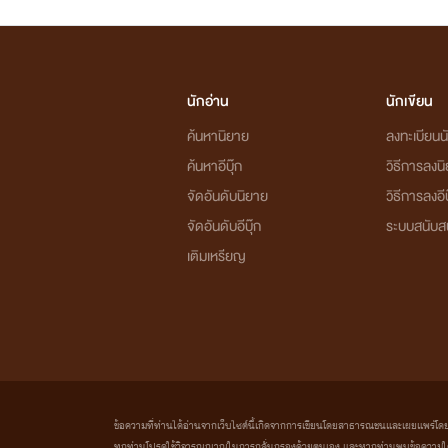
นักอ่าน
นักเขียน
ค้นหานิยาย
ลงทะเบียนนั
ค้นหาอีบุ๊ก
วิธีการลงน
จัดอันดับนิยาย
วิธีการลงอีบ
จัดอันดับอีบุ๊ก
ระบบสนับส
เติมเหรียญ
ข้อความที่ท่านได้อ่านจากเว็บไซต์นี้เกิดจากการเขียนโดยสาธารณชนและเผยแพร่โดยอัตโน
ทุกท่านโปรดใช้วิจารณญาณในการกลั่นกรองด้วยตนเอง และหากท่านพบข้อความใดๆ 