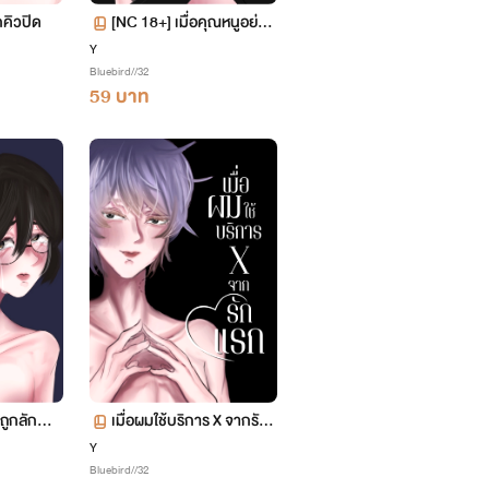
คิวปิด
[NC 18+] เมื่อคุณหนูอย่าง
ผมอยากลอง(ทำ)รัก
Y
Bluebird//32
59 บาท
มถูกลักพา
เมื่อผมใช้บริการ X จากรักแ
้ยง
รก
Y
Bluebird//32