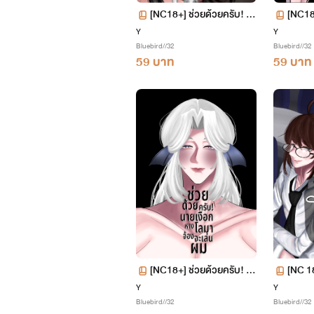
[NC18+] ช่วยด้วยครับ! ผ
[NC18+
มกำลังจะโดนคนป่าจับกิน
ว
Y
Y
Bluebird//32
Bluebird//32
59 บาท
59 บาท
[NC18+] ช่วยด้วยครับ! น
[NC 18
ายเงือกหางโลมาจ้องจะเล่น
แอคล็
Y
Y
Bluebird//32
Bluebird//32
ผม