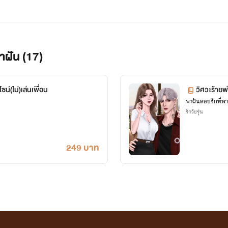
าฝัน (17)
ซน์(ไม่)เล่นเพื่อน
วิศวะร้ายพ่
พาฝันคอยรักที่พา
รักวัยรุ่น
249 บาท