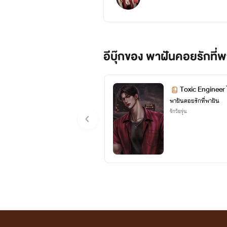
อีบุ๊กของ พาฝันคอยรักที่พ
Toxic Engineer ไ
พาฝันคอยรักที่พาฝัน
รักวัยรุ่น