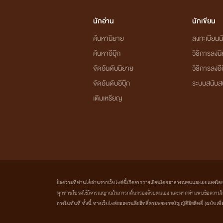
นักอ่าน
นักเขียน
ค้นหานิยาย
ลงทะเบียนนั
ค้นหาอีบุ๊ก
วิธีการลงน
จัดอันดับนิยาย
วิธีการลงอีบ
จัดอันดับอีบุ๊ก
ระบบสนับส
เติมเหรียญ
ข้อความที่ท่านได้อ่านจากเว็บไซต์นี้เกิดจากการเขียนโดยสาธารณชนและเผยแพร่โดยอัตโน
ทุกท่านโปรดใช้วิจารณญาณในการกลั่นกรองด้วยตนเอง และหากท่านพบข้อความใดๆ 
การในทันที ทั้งนี้ ทางเว็บไซต์ขอสงวนลิขสิทธิ์ตามพระราชบัญญัติลิขสิทธิ์ (ฉบับเพิ