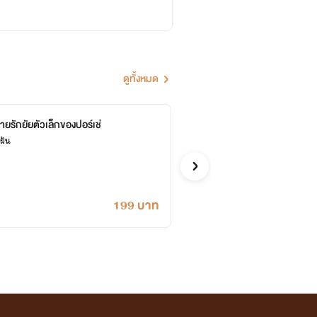
ดูทั้งหมด
ายรักยัยตัวเล็กของปอร์เช่
ปรารถ
ฝัน
พาฝันคอยรั
รักวัยรุ่น
199 บาท