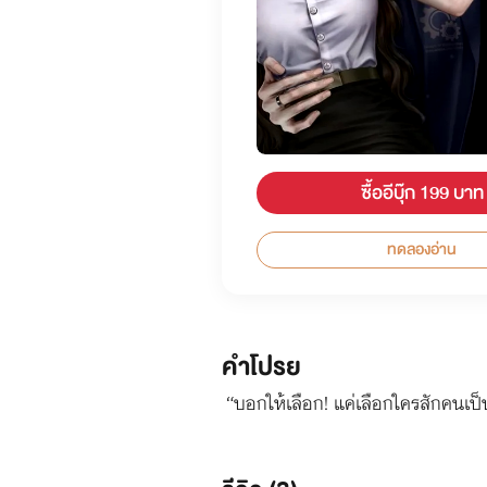
ซื้ออีบุ๊ก 199 บาท
ทดลองอ่าน
คำโปรย
“บอกให้เลือก! แค่เลือกใครสักคนเป