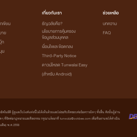
เกี่ยวกับเรา
ช่วยเหลือ
กเขียน
ธัญวลัยคือ?
บทความ
นโยบายการคุ้มครอง
ิยาย
FAQ
ข้อมูลส่วนบุคคล
ุ๊ก
เงื่อนไขและข้อตกลง
นุน
Third-Party Notice
ดาวน์โหลด Tunwalai Easy
(สำหรับ Android)
มัติ ผู้ดูแลเว็บไซต์แห่งนี้ไม่ได้เห็นด้วยและไม่ขอรับผิดชอบต่อข้อความใดๆ ทั้งสิ้น ดังนั้นผู้อ่าน
ที่ขัดต่อกฎหมายและศีลธรรม กรุณาแจ้งมาที่ tunwalai@ookbee.com เพื่อทีมงานจะได้ดำเนิน
่มเติม) พ.ศ.2558