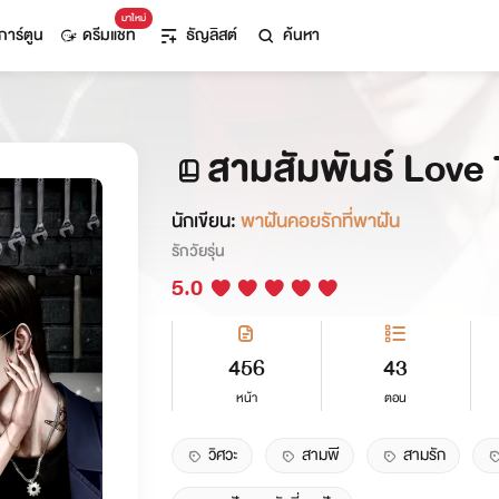
มาใหม่
การ์ตูน
ดรีมแชท
ธัญลิสต์
ค้นหา
สามสัมพันธ์ Love 
นักเขียน:
พาฝันคอยรักที่พาฝัน
รักวัยรุ่น
5.0
456
43
หน้า
ตอน
วิศวะ
สามพี
สามรัก