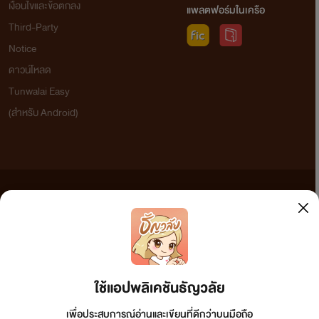
เงื่อนไขและข้อตกลง
แพลตฟอร์มในเครือ
Third-Party
Notice
ดาวน์โหลด
Tunwalai Easy
(สำหรับ Android)
ข้อความที่ท่านได้อ่านจากเว็บไซต์นี้เกิดจากการเขียนโดยสาธารณชนและเผยแพร่โดยอัตโนมัติ ผู้ดูแล
เว็บไซต์แห่งนี้ไม่ได้เห็นด้วยและไม่ขอรับผิดชอบต่อข้อความใดๆ ทั้งสิ้น ดังนั้นผู้อ่านทุกท่านโปรดใช้
วิจารณญาณในการกลั่นกรองด้วยตนเอง และหากท่านพบข้อความใดๆ ที่ขัดต่อกฎหมายและศีลธรรม
กรุณาแจ้งมาที่ tunwalai@ookbee.com เพื่อทีมงานจะได้ดำเนินการในทันที ทั้งนี้ ทางเว็บไซต์ขอสงวน
ลิขสิทธิ์ตามพระราชบัญญัติลิขสิทธิ์ (ฉบับเพิ่มเติม) พ.ศ.2558
ใช้แอปพลิเคชันธัญวลัย
เพื่อประสบการณ์อ่านและเขียนที่ดีกว่าบนมือถือ