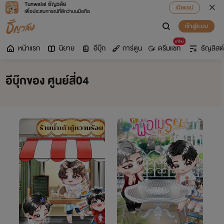
Tunwalai ธัญวลัย
เปิดแอป
เพื่อประสบการณ์ที่ดีกว่าบนมือถือ
เข้าสู่ระบบ
มาใหม่
หน้าแรก
นิยาย
อีบุ๊ก
การ์ตูน
ดรีมแชท
ธัญลิสต์
อีบุ๊กของ ศูนย์สี่04