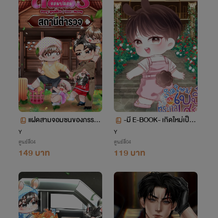
แฝดสามจอมซนของภรรยา
-มี E-BOOK- เกิดใหม่เป็นเ
สารวัตรจอมปลอม (Mpre
บบี๋ตระกูลเศรษฐีที่ไม่ถูกรัก
Y
Y
ศูนย์สี่04
ศูนย์สี่04
g)
(Omegaverse/ไฮบริด)
149 บาท
119 บาท