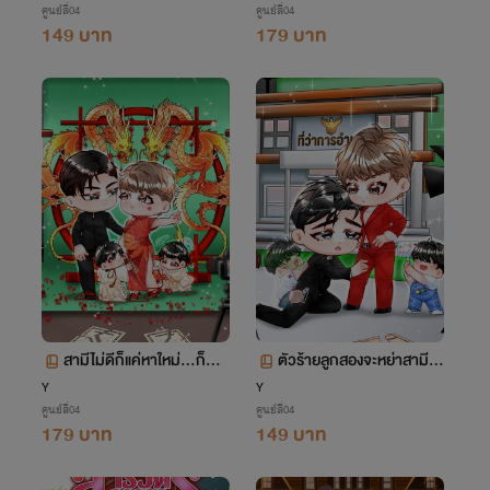
ศูนย์สี่04
ศูนย์สี่04
eg,ไฮบริด)
149 บาท
179 บาท
สามีไม่ดีก็แค่หาใหม่...ก็ตัวแ
ตัวร้ายลูกสองจะหย่าสามีป
ม่ซะอย่าง (Omegaverse
ระสาท (Omegaverse)
Y
Y
ศูนย์สี่04
ศูนย์สี่04
179 บาท
149 บาท