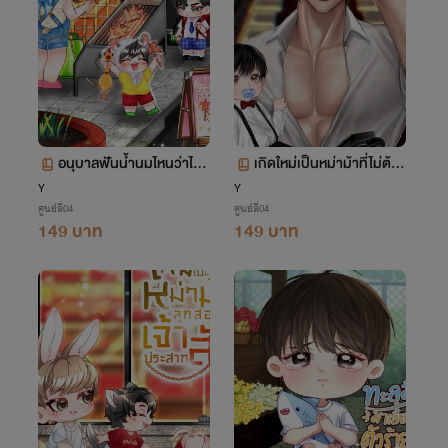
อนุบาลฟันน้ำนมไหนว่าไม่รั
เกิดใหม่เป็นหม่าม้าที่ไม่ต้อง
กกัน (Mpreg , ไฮบริด)
ทำหน้าที่ภรรยาเจ้าพ่อ (O
Y
Y
ศูนย์สี่04
ศูนย์สี่04
megaverse)
149 บาท
149 บาท