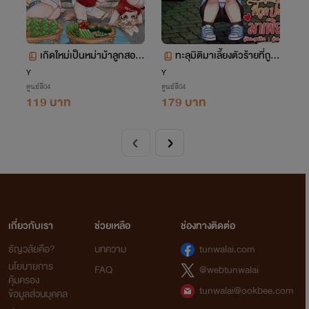
เกิดใหม่เป็นหม่าม้าลูกสองข
ทะลุมิติมาเลี้ยงตัวร้ายที่ถูก
องเจ้าสัวประสาท-Omegav
ปะป๊ามาเฟียทอดทิ้ง (Ome
Y
Y
ศูนย์สี่04
ศูนย์สี่04
erse-
gaverse)
119 บาท
179 บาท
เกี่ยวกับเรา
ช่วยเหลือ
ช่องทางติดต่อ
ธัญวลัยคือ?
บทความ
tunwalai.com
นโยบายการ
FAQ
@webtunwalai
คุ้มครอง
tunwalai@ookbee.com
ข้อมูลส่วนบุคคล