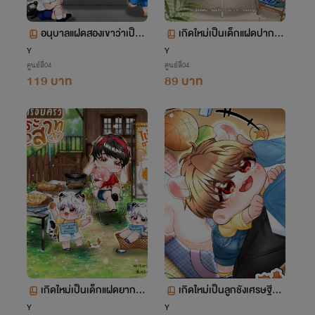
อนุบาลแฝดสองเขาว่าเป็นตั
เกิดใหม่เป็นเด็กแฝดปากแจ๋
วร้ายสุดโหด (Mpreg)
วที่พ่อไม่รัก(Omegaverse)
Y
Y
ศูนย์สี่04
ศูนย์สี่04
119 บาท
89 บาท
เกิดใหม่เป็นเด็กแฝดยากจน
เกิดใหม่เป็นลูกชังเศรษฐีนัก
ในครอบครัวประสาท (Mpr
ล่าที่ไม่ถูกรัก (Mpreg/
Y
Y