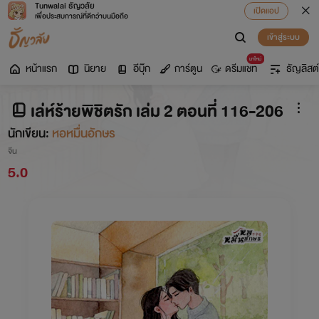
Tunwalai ธัญวลัย
เปิดแอป
เพื่อประสบการณ์ที่ดีกว่าบนมือถือ
เข้าสู่ระบบ
มาใหม่
หน้าแรก
นิยาย
อีบุ๊ก
การ์ตูน
ดรีมแชท
ธัญลิสต์
เล่ห์ร้ายพิชิตรัก เล่ม 2 ตอนที่ 116-206
นักเขียน:
หอหมื่นอักษร
จีน
5.0