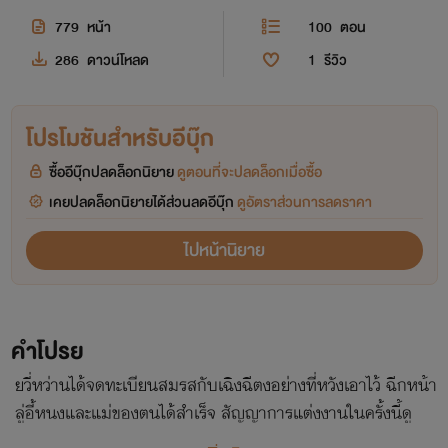
779
หน้า
100
ตอน
286
ดาวน์โหลด
1
รีวิว
โปรโมชันสำหรับอีบุ๊ก
ซื้ออีบุ๊กปลดล็อกนิยาย
ดูตอนที่จะปลดล็อกเมื่อซื้อ
เคยปลดล็อกนิยายได้ส่วนลดอีบุ๊ก
ดูอัตราส่วนการลดราคา
ไปหน้านิยาย
คำโปรย
ยวี่หว่านได้จดทะเบียนสมรสกับเฉิงฉีตงอย่างที่หวังเอาไว้ ฉีกหน้า
ลู่อี้หนงและแม่ของตนได้สำเร็จ สัญญาการแต่งงานในครั้งนี้ดู
ภายนอกเหมือนจะเป็นเธอที่ได้ผลประโยชน์ แต่ความจริงแล้ว