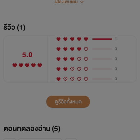
แสดงเพิ่มเติม
เฉิงฉีตงผู้ชายคนนั้นกลับคิดคำนวณเอาไว้เสียถี่ถ้วนนานแล้ว เขา
ให้อะไรเธอมามากมายเสียขนาดนั้น แน่นอนว่าก็ต้องตักตวงจาก
เธอให้คุ้มค่าเช่นกัน! งานนี้จะหลบก็หลบไม่ได้ จะหนีก็หนีไม่พ้น
รีวิว (1)
สิ่งที่ทำได้มีแค่ต้องคอยระวังหัวใจตัวเองเอาไว้ ไม่ให้ตกลงไปใน
1
หลุมรักที่เขาขุดไว้!
0
5.0
0
0
0
ดูรีวิวทั้งหมด
ตอนทดลองอ่าน (
5
)