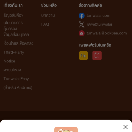
เกี่ยวกับเรา
ช่วยเหลือ
ช่องทางติดต่อ
ธัญวลัยคือ?
บทความ
tunwalai.com
เก๋อเก๋อ แห่งหอหมื่นอักษร
นโยบายการ
FAQ
@webtunwalai
คุ้มครอง
tunwalai@ookbee.com
ข้อมูลส่วนบุคคล
เงื่อนไขและข้อตกลง
แพลตฟอร์มในเครือ
Third-Party
Notice
ดาวน์โหลด
Tunwalai Easy
(สำหรับ Android)
ข้อความที่ท่านได้อ่านจากเว็บไซต์นี้เกิดจากการเขียนโดยสาธารณชนและเผยแพร่โดยอัตโนมัติ ผู้ดูแล
เว็บไซต์แห่งนี้ไม่ได้เห็นด้วยและไม่ขอรับผิดชอบต่อข้อความใดๆ ทั้งสิ้น ดังนั้นผู้อ่านทุกท่านโปรดใช้