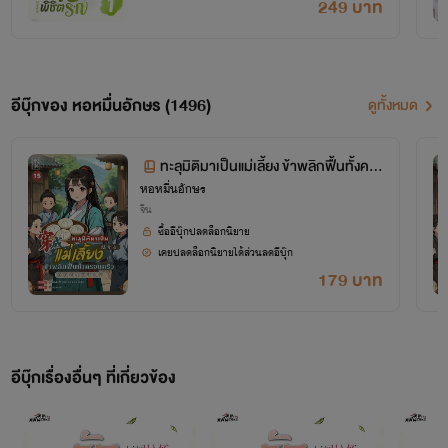
249 บาท
อีบุ๊กของ หอหมื่นอักษร (1496)
ดูทั้งหมด
ทะลุมิติมาเป็นแม่เลี้ยง ข้าพลิกฟื้นทั้งคร
หอหมื่นอักษร
อบครัว เล่ม 15 (จบ+ตอนพิเศษ)
จีน
ซื้ออีบุ๊กปลดล็อกนิยาย
เคยปลดล็อกนิยายได้ส่วนลดอีบุ๊ก
179 บาท
โปรเจกต์ "หอหมื่นอักษร" เป็นโปรเจกต์ที่ซื้อลิขสิทธิ์นิยายออนไลน์มาอย่างถูกต้อง
เผยแพร่อย่างเป็นทางการโดย OokbeeU และ China Literature
อีบุ๊กเรื่องอื่นๆ ที่เกี่ยวข้อง
เจ้าของลิขสิทธิ์ต้นฉบับ China Literature