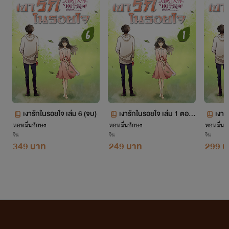
จากใจเก๋อเก๋อ
นิยายทุกเรื่องที่อยู่ในโปรเจกต์หอหมื่นอักษรเราเป็นนิยายที่เก๋อเก๋อพยายามพิถีพิถันคัดเลือก
มาอย่างเต็มความสามารถโดยผ่านการเรียบเรียงและกลั่นกรองด้วยความตั้งใจของเหล่านักแปล เพื่อ
ให้นายท่านได้รับความเพลิดเพลินอย่างถึงที่สุด
เงารักในรอยใจ เล่ม 6 (จบ)
เงารักในรอยใจ เล่ม 1 ตอน
เงาร
เก๋อเก๋อหวังเป็นอย่างยิ่งว่านิยายของเราจะเติมเต็มความปรารถนาของนายท่านทุกๆ คนได้
หอหมื่นอักษร
หอหมื่นอักษร
ที่ 1-170
หอหมื่นอ
ที่ 
อย่างพึงพอใจ และเชื่อมั่นว่านายท่านจะสนับสนุนนิยายของเราอย่างถูกลิขสิทธิ์ เพื่อเป็นกำลังใจใน
จีน
จีน
จีน
349 บาท
249 บาท
299 บ
การคัดสรรนิยายเรื่องอื่นๆ ของเราต่อไปในอนาคต
ถ้าหากนายท่านพบเห็นนิยายของหอหมื่นอักษรถูกนำไปเผยแพร่อย่างผิดลิขสิทธิ์ที่ใด
สามารถเข้ามาแจ้งกับเราได้ในทุกช่องทางการติดต่อ
ท้ายที่สุดนี้เก๋อเก๋อขอขอบพระคุณแรงสนับสนุนของนายท่านทุกคนจากนี้และต่อไปในอนาคต
ด้วยเจ้าค่ะ