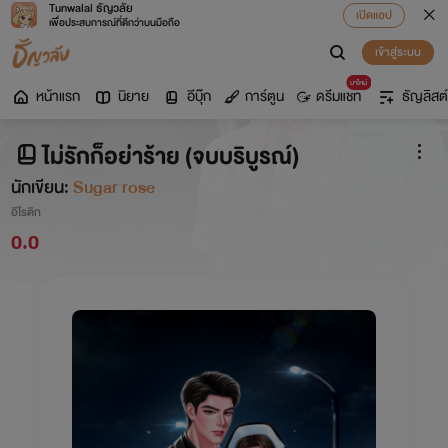
Tunwalai ธัญวลัย
เปิดแอป
เพื่อประสบการณ์ที่ดีกว่าบนมือถือ
เข้าสู่ระบบ
มาใหม่
หน้าแรก
นิยาย
อีบุ๊ก
การ์ตูน
ดรีมแชท
ธัญลิสต์
ไม่รักก็อย่าร้าย (จบบริบูรณ์)
นักเขียน:
Sugar rose
อีโรติก
0.0