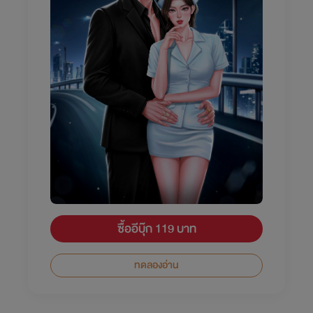
ซื้ออีบุ๊ก 119 บาท
ทดลองอ่าน