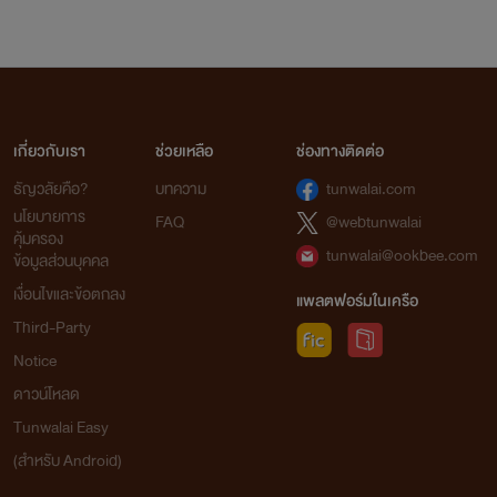
เกี่ยวกับเรา
ช่วยเหลือ
ช่องทางติดต่อ
ธัญวลัยคือ?
บทความ
tunwalai.com
นโยบายการ
FAQ
@webtunwalai
คุ้มครอง
tunwalai@ookbee.com
ข้อมูลส่วนบุคคล
เงื่อนไขและข้อตกลง
แพลตฟอร์มในเครือ
Third-Party
Notice
ดาวน์โหลด
Tunwalai Easy
(สำหรับ Android)