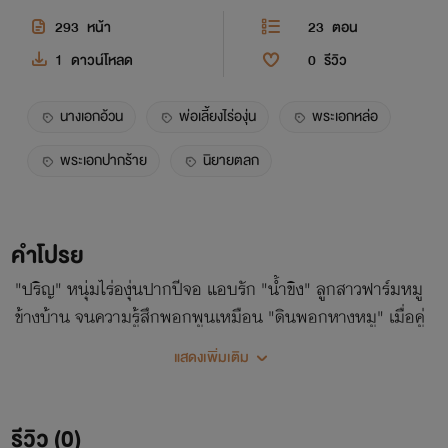
293
หน้า
23
ตอน
1
ดาวน์โหลด
0
รีวิว
นางเอกอ้วน
พ่อเลี้ยงไร่องุ่น
พระเอกหล่อ
พระเอกปากร้าย
นิยายตลก
คำโปรย
"ปริญ" หนุ่มไร่องุ่นปากปีจอ แอบรัก "น้ำขิง" ลูกสาวฟาร์มหมู
ข้างบ้าน จนความรู้สึกพอกพูนเหมือน "ดินพอกหางหมู" เมื่อคู่
แข่งโผล่มา เขาจึงต้องเลิกฟอร์มจัด แล้วงัดไม้ตายมาพิชิตใจยัย
แสดงเพิ่มเติม
ลูกหมู
รีวิว (0)