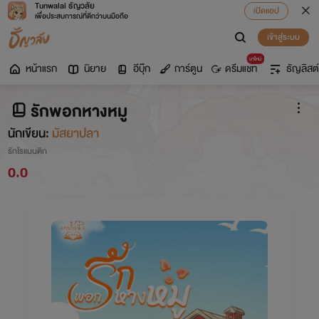
Tunwalai ธัญวลัย
เปิดแอป
เพื่อประสบการณ์ที่ดีกว่าบนมือถือ
เข้าสู่ระบบ
มาใหม่
หน้าแรก
นิยาย
อีบุ๊ก
การ์ตูน
ดรีมแชท
ธัญลิสต์
รักพอกหางหมู
นักเขียน:
มัสยาปลา
รักโรแมนติก
0.0