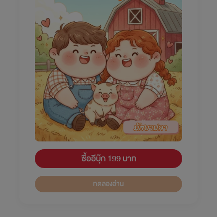
ซื้ออีบุ๊ก 199 บาท
ทดลองอ่าน