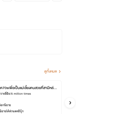
ดูทั้งหมด
ุค70sเพื่อเป็นแม่เลี้ยงคนสวยที่สามีหล่อเ
สตรีท
างลี่อิง/A million times
มงกุฎดาวเห
จีน
ล็อกนิยาย
ยายได้ส่วนลดอีบุ๊ก