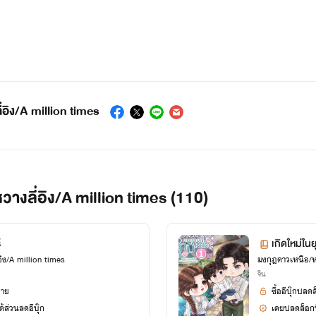
่อิง/A million times
วางลี่อิง/A million times (110)
์
เกิดใหม่ในย
ิง/A million times
มงกุฎดาวเหนือ/หว
ล่ม 1
จีน
ยาย
ซื้ออีบุ๊กปลด
้ส่วนลดอีบุ๊ก
เคยปลดล็อกนิ