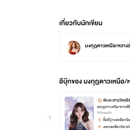
เกี่ยวกับนักเขียน
มงกุฎดาวเหนือ/หวางลี
อีบุ๊กของ มงกุฎดาวเหนือ/ห
พันธะสารวัตรธีร
มงกุฎดาวเหนือ/หวางลี่อ
รักโรแมนติก
ซื้ออีบุ๊กปลดล็อกนิ
เคยปลดล็อกนิยายได