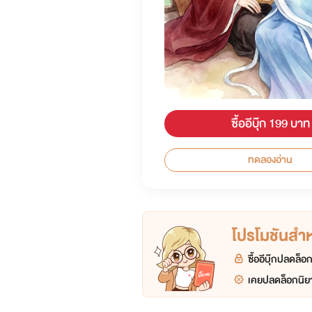
ซื้ออีบุ๊ก 199 บาท
ทดลองอ่าน
โปรโมชันสำหร
ซื้ออีบุ๊กปลดล็
เคยปลดล็อกนิยา