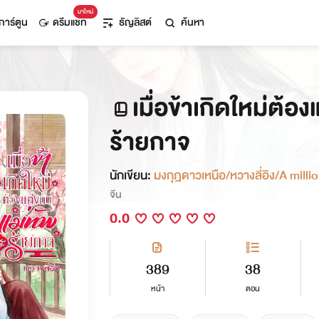
มาใหม่
การ์ตูน
ดรีมแชท
ธัญลิสต์
ค้นหา
เมื่อข้าเกิดใหม่ต้อง
ร้ายกาจ
นักเขียน:
มงกุฎดาวเหนือ/หวางลี่อิง/A milli
จีน
0.0
389
38
หน้า
ตอน