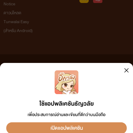
Notice
ดาวน์โหลด
Tunwalai Easy
(สำหรับ Android)
ข้อความที่ท่านได้อ่านจากเว็บไซต์นี้เกิดจากการเขียนโดยสาธารณชนและเผยแพร่โดยอัตโนมัติ ผู้ดูแล
เว็บไซต์แห่งนี้ไม่ได้เห็นด้วยและไม่ขอรับผิดชอบต่อข้อความใดๆ ทั้งสิ้น ดังนั้นผู้อ่านทุกท่านโปรดใช้
วิจารณญาณในการกลั่นกรองด้วยตนเอง และหากท่านพบข้อความใดๆ ที่ขัดต่อกฎหมายและศีลธรรม
กรุณาแจ้งมาที่ tunwalai@ookbee.com เพื่อทีมงานจะได้ดำเนินการในทันที ทั้งนี้ ทางเว็บไซต์ขอสงวน
ลิขสิทธิ์ตามพระราชบัญญัติลิขสิทธิ์ (ฉบับเพิ่มเติม) พ.ศ.2558
ใช้แอปพลิเคชันธัญวลัย
เพื่อประสบการณ์อ่านและเขียนที่ดีกว่าบนมือถือ
เปิดแอปพลิเคชัน