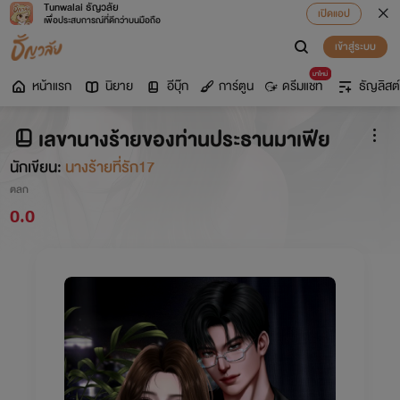
Tunwalai ธัญวลัย
เปิดแอป
เพื่อประสบการณ์ที่ดีกว่าบนมือถือ
เข้าสู่ระบบ
มาใหม่
หน้าแรก
นิยาย
อีบุ๊ก
การ์ตูน
ดรีมแชท
ธัญลิสต์
เลขานางร้ายของท่านประธานมาเฟีย
นักเขียน:
นางร้ายที่รัก17
ตลก
0.0