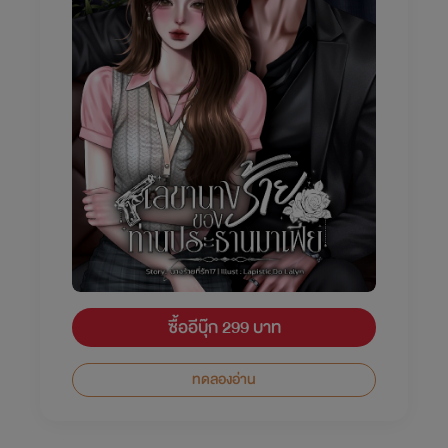
ซื้ออีบุ๊ก 299 บาท
ทดลองอ่าน