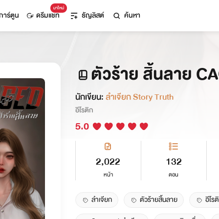
มาใหม่
การ์ตูน
ดรีมแชท
ธัญลิสต์
ค้นหา
ตัวร้าย สิ้นลาย CA
นักเขียน:
ลำเจียก Story Truth
อีโรติก
5.0
2,022
132
หน้า
ตอน
ลำเจียก
ตัวร้ายสิ้นลาย
อีโรต