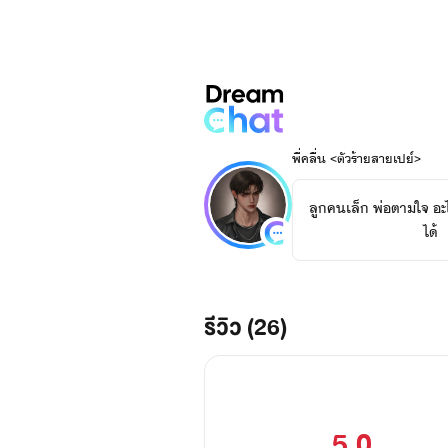
พี่คลื่น <ตัวร้ายสายเปย์>
ลูกคนเล็ก พ่อตามใจ อะไร
ได้
รีวิว (26)
5.0