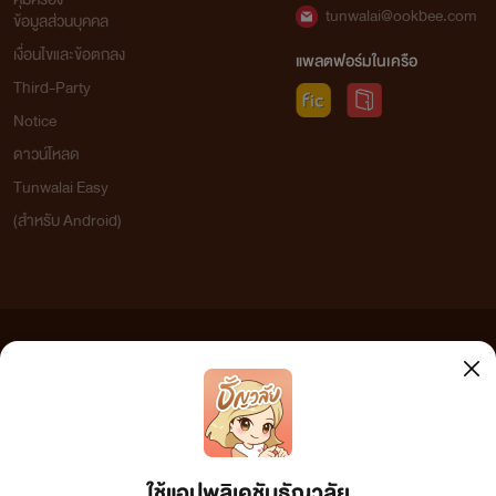
tunwalai@ookbee.com
ข้อมูลส่วนบุคคล
เงื่อนไขและข้อตกลง
แพลตฟอร์มในเครือ
Third-Party
Notice
ดาวน์โหลด
Tunwalai Easy
(สำหรับ Android)
ข้อความที่ท่านได้อ่านจากเว็บไซต์นี้เกิดจากการเขียนโดยสาธารณชนและเผยแพร่โดยอัตโนมัติ ผู้ดูแล
เว็บไซต์แห่งนี้ไม่ได้เห็นด้วยและไม่ขอรับผิดชอบต่อข้อความใดๆ ทั้งสิ้น ดังนั้นผู้อ่านทุกท่านโปรดใช้
วิจารณญาณในการกลั่นกรองด้วยตนเอง และหากท่านพบข้อความใดๆ ที่ขัดต่อกฎหมายและศีลธรรม
กรุณาแจ้งมาที่ tunwalai@ookbee.com เพื่อทีมงานจะได้ดำเนินการในทันที ทั้งนี้ ทางเว็บไซต์ขอสงวน
ลิขสิทธิ์ตามพระราชบัญญัติลิขสิทธิ์ (ฉบับเพิ่มเติม) พ.ศ.2558
ใช้แอปพลิเคชันธัญวลัย