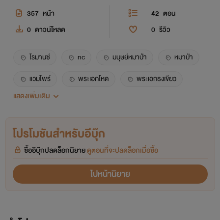
357
หน้า
42
ตอน
0
ดาวน์โหลด
0
รีวิว
โรมานซ์
nc
มนุษย์หมาป่า
หมาป่า
แวมไพร์
พระเอกโหด
พระเอกธงเขียว
แสดงเพิ่มเติม
พระเอกคลั่งรัก
นิยายรัก
คลั่งรัก
โปรโมชันสำหรับอีบุ๊ก
ซื้ออีบุ๊กปลดล็อกนิยาย
ดูตอนที่จะปลดล็อกเมื่อซื้อ
ไปหน้านิยาย