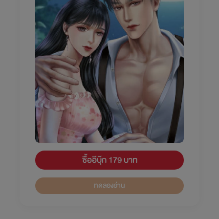
ซื้ออีบุ๊ก 179 บาท
ทดลองอ่าน