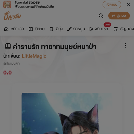
Tunwalai ธัญวลัย
เปิดแอป
เพื่อประสบการณ์ที่ดีกว่าบนมือถือ
เข้าสู่ระบบ
มาใหม่
หน้าแรก
นิยาย
อีบุ๊ก
การ์ตูน
ดรีมแชท
ธัญลิสต์
คำรามรัก ทายาทมนุษย์หมาป่า
นักเขียน:
LittleMagic
รักโรแมนติก
0.0