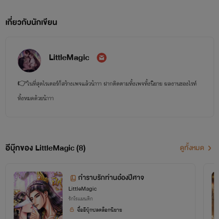
เกี่ยวกับนักเขียน
LittleMagic
👉ในที่สุดไรเตอร์ก็สร้างเพจแล้วน้าาา ฝากติดตามทั้งเพจทั้งนิยาย ผลงานของไรท์
ทั้งหมดด้วยน้าาา
อีบุ๊กของ LittleMagic (8)
ดูทั้งหมด
กำราบรักท่านอ๋องปีศาจ
LittleMagic
รักโรแมนติก
ซื้ออีบุ๊กปลดล็อกนิยาย