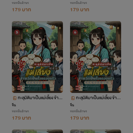
หอหมื่นอักษร
หอหมื่นอักษร
ตอน 115-168
ตอน 169-222
179 บาท
179 บาท
ทะลุมิติมาเป็นแม่เลี้ยง ข้าพ
ทะลุมิติมาเป็นแม่เลี้ยง ข้าพ
ลิกฟื้นทั้งครอบครัว เล่ม 5
ลิกฟื้นทั้งครอบครัว เล่ม 6
จีน
จีน
หอหมื่นอักษร
หอหมื่นอักษร
ตอน 223-276
ตอน 277-330
179 บาท
179 บาท