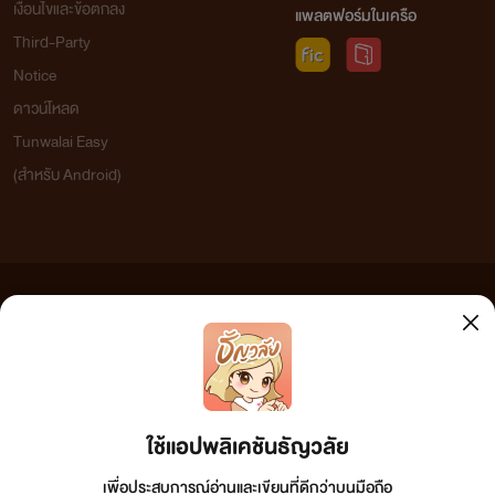
เงื่อนไขและข้อตกลง
แพลตฟอร์มในเครือ
Third-Party
Notice
ดาวน์โหลด
Tunwalai Easy
(สำหรับ Android)
ข้อความที่ท่านได้อ่านจากเว็บไซต์นี้เกิดจากการเขียนโดยสาธารณชนและเผยแพร่โดยอัตโนมัติ ผู้ดูแล
เว็บไซต์แห่งนี้ไม่ได้เห็นด้วยและไม่ขอรับผิดชอบต่อข้อความใดๆ ทั้งสิ้น ดังนั้นผู้อ่านทุกท่านโปรดใช้
วิจารณญาณในการกลั่นกรองด้วยตนเอง และหากท่านพบข้อความใดๆ ที่ขัดต่อกฎหมายและศีลธรรม
กรุณาแจ้งมาที่ tunwalai@ookbee.com เพื่อทีมงานจะได้ดำเนินการในทันที ทั้งนี้ ทางเว็บไซต์ขอสงวน
ลิขสิทธิ์ตามพระราชบัญญัติลิขสิทธิ์ (ฉบับเพิ่มเติม) พ.ศ.2558
ใช้แอปพลิเคชันธัญวลัย
เพื่อประสบการณ์อ่านและเขียนที่ดีกว่าบนมือถือ