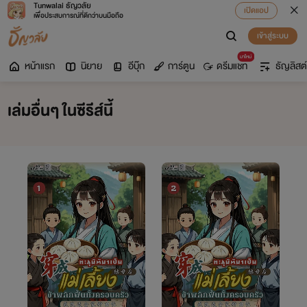
Tunwalai ธัญวลัย
เปิดแอป
เพื่อประสบการณ์ที่ดีกว่าบนมือถือ
เข้าสู่ระบบ
มาใหม่
หน้าแรก
นิยาย
อีบุ๊ก
การ์ตูน
ดรีมแชท
ธัญลิสต์
เล่มอื่นๆ ในซีรีส์นี้