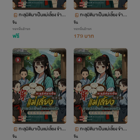
ทะลุมิติมาเป็นแม่เลี้ยง ข้าพ
ทะลุมิติมาเป็นแม่เลี้ยง ข้าพ
ลิกฟื้นทั้งครอบครัว เล่ม 1
ลิกฟื้นทั้งครอบครัว เล่ม 2
จีน
จีน
หอหมื่นอักษร
หอหมื่นอักษร
ตอน 1-60
ตอน 61-114
ฟรี
179 บาท
ทะลุมิติมาเป็นแม่เลี้ยง ข้าพ
ทะลุมิติมาเป็นแม่เลี้ยง ข้าพ
ลิกฟื้นทั้งครอบครัว เล่ม 3
ลิกฟื้นทั้งครอบครัว เล่ม 4
จีน
จีน