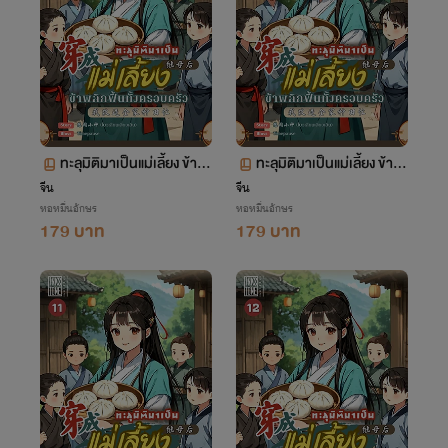
ทะลุมิติมาเป็นแม่เลี้ยง ข้าพ
ทะลุมิติมาเป็นแม่เลี้ยง ข้าพ
ลิกฟื้นทั้งครอบครัว เล่ม 9
ลิกฟื้นทั้งครอบครัว เล่ม 10
จีน
จีน
หอหมื่นอักษร
หอหมื่นอักษร
ตอน 439-492
ตอน 493-546
179 บาท
179 บาท