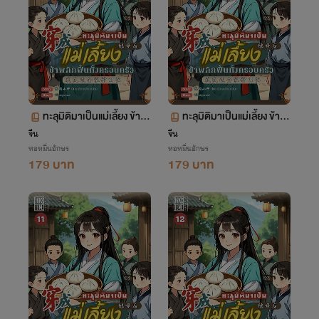
ทะลุมิติมาเป็นแม่เลี้ยง ข้าพ
ทะลุมิติมาเป็นแม่เลี้ยง ข้าพ
ลิกฟื้นทั้งครอบครัว เล่ม 9
ลิกฟื้นทั้งครอบครัว เล่ม 10
จีน
จีน
หอหมื่นอักษร
หอหมื่นอักษร
ตอน 439-492
ตอน 493-546
179 บาท
179 บาท