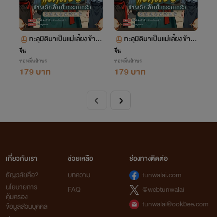
ทะลุมิติมาเป็นแม่เลี้ยง ข้าพ
ทะลุมิติมาเป็นแม่เลี้ยง ข้าพ
ลิกฟื้นทั้งครอบครัว เล่ม 11
ลิกฟื้นทั้งครอบครัว เล่ม 12
จีน
จีน
หอหมื่นอักษร
หอหมื่นอักษร
ตอน 547-599
ตอน 600-652
179 บาท
179 บาท
เกี่ยวกับเรา
ช่วยเหลือ
ช่องทางติดต่อ
ธัญวลัยคือ?
บทความ
tunwalai.com
นโยบายการ
FAQ
@webtunwalai
คุ้มครอง
tunwalai@ookbee.com
ข้อมูลส่วนบุคคล