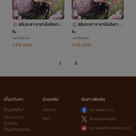
สลับชะตา ชายามือสังหาร เ
สลับชะตา ชายามือสังหาร เ
ล่ม 38 ตอน 2200-2259
ล่ม 37 ตอน 2140-2199
จีน
จีน
หอหมื่นอักษร
หอหมื่นอักษร
179 บาท
179 บาท
เกี่ยวกับเรา
ช่วยเหลือ
ช่องทางติดต่อ
ธัญวลัยคือ?
บทความ
tunwalai.com
นโยบายการ
FAQ
@webtunwalai
คุ้มครอง
tunwalai@ookbee.com
ข้อมูลส่วนบุคคล