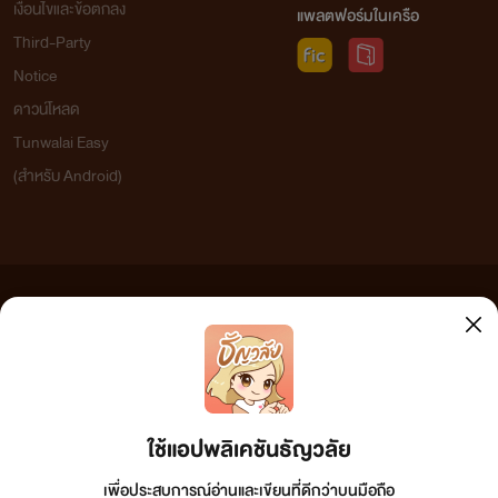
เงื่อนไขและข้อตกลง
แพลตฟอร์มในเครือ
Third-Party
Notice
ดาวน์โหลด
Tunwalai Easy
(สำหรับ Android)
ข้อความที่ท่านได้อ่านจากเว็บไซต์นี้เกิดจากการเขียนโดยสาธารณชนและเผยแพร่โดยอัตโนมัติ ผู้ดูแล
เว็บไซต์แห่งนี้ไม่ได้เห็นด้วยและไม่ขอรับผิดชอบต่อข้อความใดๆ ทั้งสิ้น ดังนั้นผู้อ่านทุกท่านโปรดใช้
วิจารณญาณในการกลั่นกรองด้วยตนเอง และหากท่านพบข้อความใดๆ ที่ขัดต่อกฎหมายและศีลธรรม
กรุณาแจ้งมาที่ tunwalai@ookbee.com เพื่อทีมงานจะได้ดำเนินการในทันที ทั้งนี้ ทางเว็บไซต์ขอสงวน
ลิขสิทธิ์ตามพระราชบัญญัติลิขสิทธิ์ (ฉบับเพิ่มเติม) พ.ศ.2558
ใช้แอปพลิเคชันธัญวลัย
เพื่อประสบการณ์อ่านและเขียนที่ดีกว่าบนมือถือ