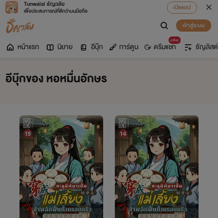
Tunwalai ธัญวลัย
เปิดแอป
เพื่อประสบการณ์ที่ดีกว่าบนมือถือ
เข้าสู่ระบบ
มาใหม่
หน้าแรก
นิยาย
อีบุ๊ก
การ์ตูน
ดรีมแชท
ธัญลิสต์
อีบุ๊กของ หอหมื่นอักษร