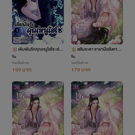
เดิมพันรักคุณหนูไฮโซ เล่ม
สลับชะตา ชายามือสังหาร เ
1 ตอน 1-62
ล่ม 39 (จบ)
จีน
จีน
หอหมื่นอักษร
หอหมื่นอักษร
199 บาท
179 บาท