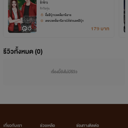
ข้าจ้าว
n
รักวัยรุ่น
นามปากกา : พรรณละออ
ซื้ออีบุ๊กปลดล็อกนิยาย
นามนี้จะเป็นนิยาย
แนวพีเรียดไทย
และ
นิยายสั้น
ประมาณ 12- 20 ตอน(เป็นแนวรัก ดราม่า โรแมนติก)
เคยปลดล็อกนิยายได้ส่วนลดอีบุ๊ก
179 บาท
นามปากกา : ออโรร่า
นามนี้จะเป็นนิยายรักวัยรุ่น มีทั้ง Feel Good คลั่งรัก โรแมนติก และดราม่า รวมถึงนิยายวาย และนิยาย
ยูริ
รีวิวทั้งหมด (0)
*****
ปล.เนื่องจากพี่ธัญไม่สามารถเพิ่มนามปากกาได้ ดังนั้น หากนักอ่านทุกท่านเห็นนามปากกาตรงหน้า
เรื่องนี้ยังไม่มีรีวิว
ปกไม่ใช่ข้าจ้าว ก็อยากให้เข้าใจว่าคือนิยายของนักเขียนคนเดียวกัน คือนักเขียนข้าจ้าวค่ะ นิยายที่ลง
กับพี่ธัญจะอยู่ใต้นามปากกาข้าจ้าวทั้งหมด ไรท์จะแจ้งไว้ในแนะนำเรื่องทุกเรื่องนะคะว่านิยายเรื่องนั้นใช้
นามปากกาอะไร และระบุนามนักเขียนไว้ทุกเรื่องค่ะ(เผื่อไปเจอในบ้านอื่นจะได้ไม่งงค่ะ เพราะบ้านอื่นแยก
นามปากกาได้ค่ะ)
******
ไรท์ยังถือว่าเป็นนักเขียนมือใหม่ที่ยังแต่งไม่ค่อยเก่ง นิยายเรื่องแรกๆ ที่อัพลงไปก็อาจจะมีผิดพลาดอยู่
มาก
เกี่ยวกับเรา
ช่วยเหลือ
ช่องทางติดต่อ
คำผิดก็อาจจะมีเยอะ ต้องขออภัยด้วยนะคะ ยังไงไรท์จะรีบกลับไปแก้ไขและรีไรท์เพื่อนักอ่านทุกท่านน้า