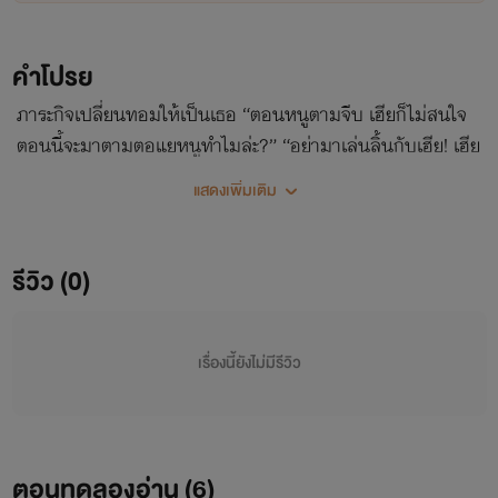
คำโปรย
ภาระกิจเปลี่ยนทอมให้เป็นเธอ “ตอนหนูตามจีบ เฮียก็ไม่สนใจ
ตอนนี้จะมาตามตอแยหนูทำไมล่ะ?” “อย่ามาเล่นลิ้นกับเฮีย! เฮีย
รู้ว่าเธอแค่ทำประชดเท่านั้น”
แสดงเพิ่มเติม
รีวิว (0)
เรื่องนี้ยังไม่มีรีวิว
ตอนทดลองอ่าน (
6
)