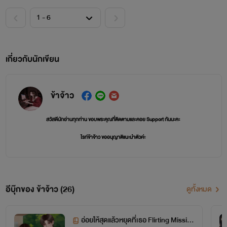
เกี่ยวกับนักเขียน
ข้าจ้าว
สวัสดีนักอ่านทุกท่าน ขอบพระคุณที่ติดตามและคอย Support กันนะคะ
ไรท์ข้าจ้าว ขออนุญาติแนะนำตัวค่ะ
ชื่อของไรท์ : อ้อม(เป็นคนเหนือเมืองรถม้าจ้าว)
นามปากกาหลัก : ข้าจ้าว
อีบุ๊กของ ข้าจ้าว (26)
ดูทั้งหมด
นามนี้จะเป็นนิยายแนว Feel Good คลั่งรัก โรแมนติก และดราม่า
(หลังจาก 1 มีนาคม 2569 ไรท์จะแยกนามปากกาแล้วนะคะ โดยจะแยกหมวดหมู่ให้ชัดเจนขึ้นค่ะ)
อ่อยให้สุดแล้วหยุดที่เธอ Flirting Missio
โดยนามปากกาข้าจ้าว จะยังเป็นนิยายรัก โรแมนติก และดราม่าอยู่ แต่จะเป็นรุ่นใหญ่ที่ทำงานแล้ว