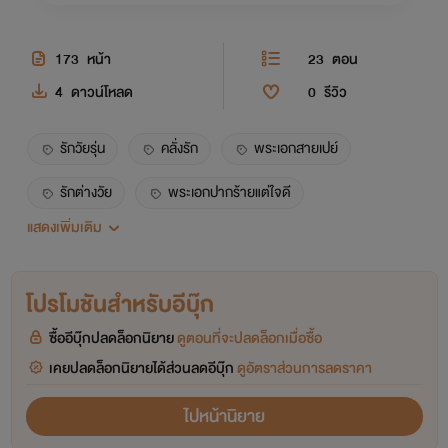
173
หน้า
23
ตอน
4
ดาวน์โหลด
0
รีวิว
รักวัยรุ่น
คลั่งรัก
พระเอกสายเปย์
รักต่างวัย
พระเอกปากร้ายแต่ใจดี
แสดงเพิ่มเติม
พระเอกเย็นชา
นางเอกน่ารัก
นางเอกฉลาด
พระเอกจน
โปรโมชันสำหรับอีบุ๊ก
ซื้ออีบุ๊กปลดล็อกนิยาย
ดูตอนที่จะปลดล็อกเมื่อซื้อ
เคยปลดล็อกนิยายได้ส่วนลดอีบุ๊ก
ดูอัตราส่วนการลดราคา
ไปหน้านิยาย