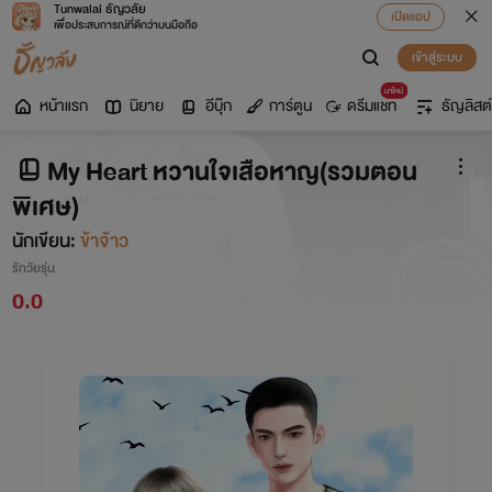
Tunwalai ธัญวลัย
เปิดแอป
เพื่อประสบการณ์ที่ดีกว่าบนมือถือ
เข้าสู่ระบบ
มาใหม่
หน้าแรก
นิยาย
อีบุ๊ก
การ์ตูน
ดรีมแชท
ธัญลิสต์
My Heart หวานใจเสือหาญ(รวมตอน
พิเศษ)
นักเขียน:
ข้าจ้าว
รักวัยรุ่น
0.0