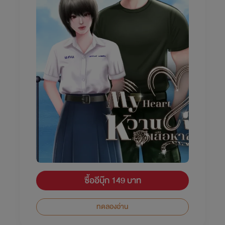
ซื้ออีบุ๊ก 149 บาท
ทดลองอ่าน