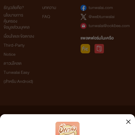
ธัญวลัยคือ?
บทความ
tunwalai.com
*****
นโยบายการ
FAQ
@webtunwalai
ยังไงไรท์ข้าจ้าวก็ขอฝากนามปากกาทุกนามด้วยนะคะ
คุ้มครอง
tunwalai@ookbee.com
ข้อมูลส่วนบุคคล
ฝากให้กำลังใจไรท์ ด้วยการคอมเม้นและกดใจให้ไรท์ด้วยน้า
เงื่อนไขและข้อตกลง
แพลตฟอร์มในเครือ
ขอบพระคุณมากค่ะ
Third-Party
ช่องทางติดตามนักเขียน
Notice
Facebook : ไรท์ ข้าจ้าว
ดาวน์โหลด
TikTok : ไรท์ข้าจ้าว
Tunwalai Easy
(สำหรับ Android)
ข้อความที่ท่านได้อ่านจากเว็บไซต์นี้เกิดจากการเขียนโดยสาธารณชนและเผยแพร่โดยอัตโนมัติ ผู้ดูแล
เว็บไซต์แห่งนี้ไม่ได้เห็นด้วยและไม่ขอรับผิดชอบต่อข้อความใดๆ ทั้งสิ้น ดังนั้นผู้อ่านทุกท่านโปรดใช้
วิจารณญาณในการกลั่นกรองด้วยตนเอง และหากท่านพบข้อความใดๆ ที่ขัดต่อกฎหมายและศีลธรรม