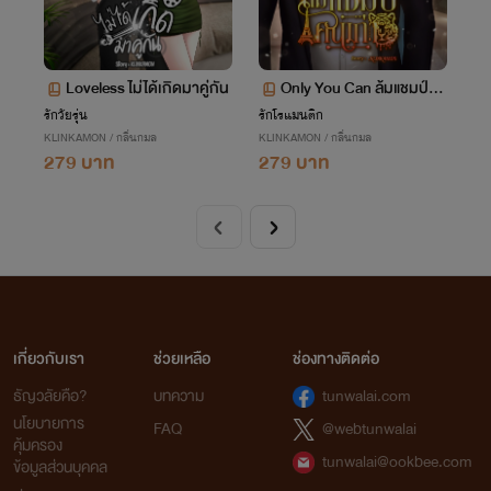
Loveless ไม่ได้เกิดมาคู่กัน
Only You Can ล้มแชมป์ค
นเก่า
รักวัยรุ่น
รักโรแมนติก
KLINKAMON / กลิ่นกมล
KLINKAMON / กลิ่นกมล
279 บาท
279 บาท
เกี่ยวกับเรา
ช่วยเหลือ
ช่องทางติดต่อ
ธัญวลัยคือ?
บทความ
tunwalai.com
นโยบายการ
FAQ
@webtunwalai
คุ้มครอง
tunwalai@ookbee.com
ข้อมูลส่วนบุคคล