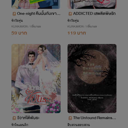
One-night คืนนั้นกับเขาเ
ADDICTED เสพติดพิษรัก
พื่อนพี่ชาย
รักวัยรุ่น
รักวัยรุ่น
KLINKAMON / กลิ่นกมล
KLINKAMON / กลิ่นกมล
59 บาท
119 บาท
วิวาห์ใต้พันธะ
The Unfound Remains ร
หัสลับวิญญาณไร้ร่าง
รักโรแมนติก
สืบสวนสอบสวน