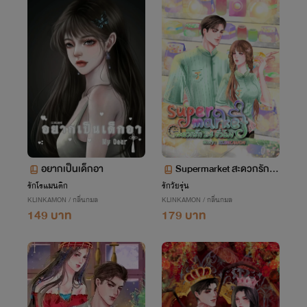
อยากเป็นเด็กอา
Supermarket สะดวกรัก 2
4 ชั่วโมง
รักโรแมนติก
รักวัยรุ่น
KLINKAMON / กลิ่นกมล
KLINKAMON / กลิ่นกมล
149 บาท
179 บาท