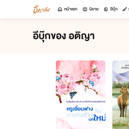
หน้าแรก
นิยาย
อีบุ๊ก
อีบุ๊กของ อติญา