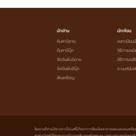
นักอ่าน
นักเขียน
ค้นหานิยาย
ลงทะเบียนนั
ค้นหาอีบุ๊ก
วิธีการลงน
จัดอันดับนิยาย
วิธีการลงอีบ
จัดอันดับอีบุ๊ก
ระบบสนับส
เติมเหรียญ
ข้อความที่ท่านได้อ่านจากเว็บไซต์นี้เกิดจากการเขียนโดยสาธารณชนและเผยแพร่โดยอัตโน
ทุกท่านโปรดใช้วิจารณญาณในการกลั่นกรองด้วยตนเอง และหากท่านพบข้อความใดๆ 