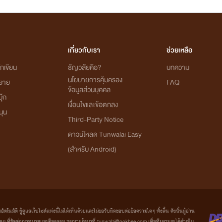
เกี่ยวกับเรา
ช่วยเหลือ
กเขียน
ธัญวลัยคือ?
บทความ
นโยบายการคุ้มครอง
ิยาย
FAQ
ข้อมูลส่วนบุคคล
ุ๊ก
เงื่อนไขและข้อตกลง
นุน
Third-Party Notice
ดาวน์โหลด Tunwalai Easy
(สำหรับ Android)
มัติ ผู้ดูแลเว็บไซต์แห่งนี้ไม่ได้เห็นด้วยและไม่ขอรับผิดชอบต่อข้อความใดๆ ทั้งสิ้น ดังนั้นผู้อ่าน
ที่ขัดต่อกฎหมายและศีลธรรม กรุณาแจ้งมาที่ tunwalai@ookbee.com เพื่อทีมงานจะได้ดำเนิน