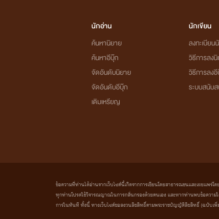
นักอ่าน
นักเขียน
ค้นหานิยาย
ลงทะเบียนนั
ค้นหาอีบุ๊ก
วิธีการลงน
จัดอันดับนิยาย
วิธีการลงอีบ
จัดอันดับอีบุ๊ก
ระบบสนับส
เติมเหรียญ
ข้อความที่ท่านได้อ่านจากเว็บไซต์นี้เกิดจากการเขียนโดยสาธารณชนและเผยแพร่โดยอัตโน
ทุกท่านโปรดใช้วิจารณญาณในการกลั่นกรองด้วยตนเอง และหากท่านพบข้อความใดๆ 
การในทันที ทั้งนี้ ทางเว็บไซต์ขอสงวนลิขสิทธิ์ตามพระราชบัญญัติลิขสิทธิ์ (ฉบับเพิ