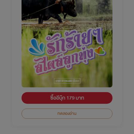
ซื้ออีบุ๊ก 179 บาท
ทดลองอ่าน