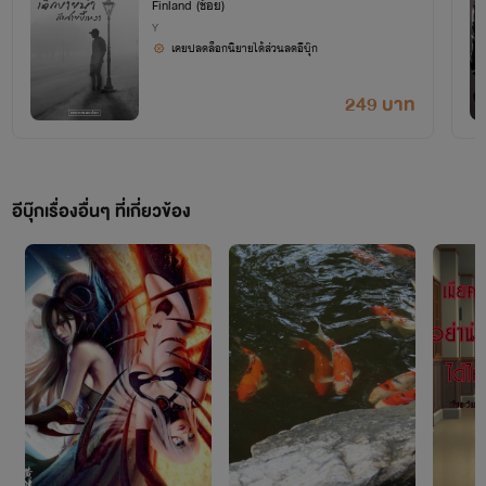
Finland (ช้อย)
ขอบคุณที่กรุณาติดตามมาตลอดค่า
Y
เคยปลดล็อกนิยายได้ส่วนลดอีบุ๊ก
249 บาท
อีบุ๊กเรื่องอื่นๆ ที่เกี่ยวข้อง