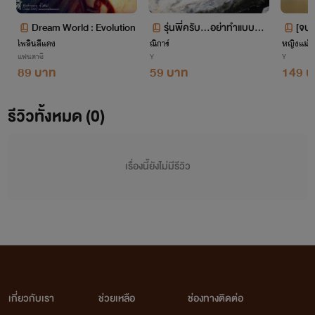
Dream World : Evolution
รุ่นพี่ครับ...อย่าทำแบบนี้กั
[จบแ
ไพลินสีแดง
ณิการ์
บผมเลยครับ (yaoi)
หญิงแม่
ได้ไ
แฟนตาซี
Y
Y
89 บาท
59 บาท
149 บ
รีวิวทั้งหมด (0)
เรื่องนี้ยังไม่มีรีวิว
เกี่ยวกับเรา
ช่วยเหลือ
ช่องทางติดต่อ