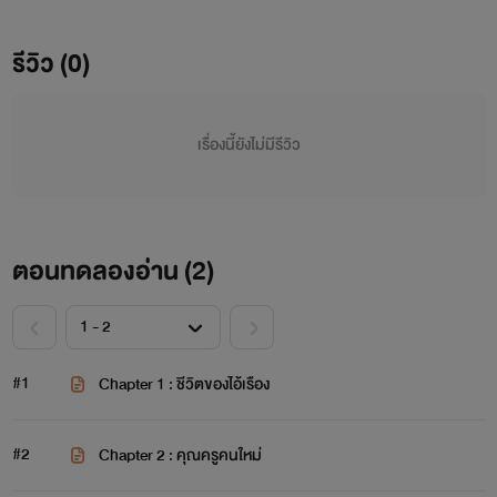
อยู่ที่กรุงเทพฯหลายปี พอเรียนจบก็กลับมาเป็นครูที่บ้านเกิด ทั้ง
สองจึงได้มาพบกันอีกครั้ง เรื่องยุ่ง ๆ ภายในหมู่บ้านเล็ก ๆ ใน
รีวิว (0)
ต่างจังหวัดก็ได้เริ่มต้นขึ้น กว่าที่ทั้งสองจะลงเอยกันต้องเจอ
อุปสรรคอะไรบ้าง...? และอะไรที่ทำให้ชีวิตของเรืองเปลี่ยนจาก
หน้ามือเป็นหลังมือ เข้าไปติดตามกันได้เลยค่ะ
เรื่องนี้ยังไม่มีรีวิว
ตอนทดลองอ่าน (
2
)
#1
Chapter 1 : ชีวิตของไอ้เรือง
#2
Chapter 2 : คุณครูคนใหม่