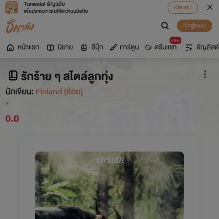
Tunwalai ธัญวลัย
เปิดแอป
เพื่อประสบการณ์ที่ดีกว่าบนมือถือ
เข้าสู่ระบบ
มาใหม่
หน้าแรก
นิยาย
อีบุ๊ก
การ์ตูน
ดรีมแชท
ธัญลิสต์
รักร้าย ๆ สไตล์ลูกทุ่ง
นักเขียน:
Finland (ช้อย)
Y
0.0