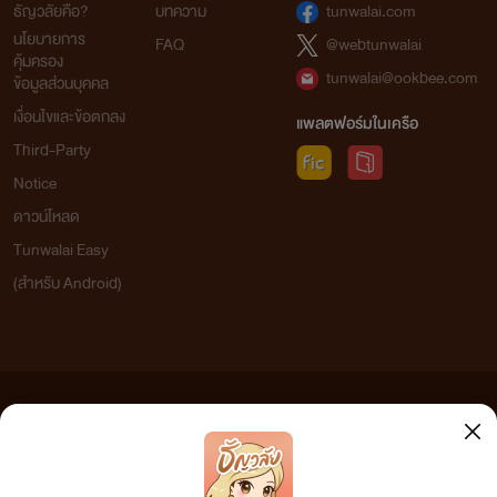
ธัญวลัยคือ?
บทความ
tunwalai.com
นโยบายการ
FAQ
@webtunwalai
คุ้มครอง
tunwalai@ookbee.com
ข้อมูลส่วนบุคคล
เงื่อนไขและข้อตกลง
แพลตฟอร์มในเครือ
Third-Party
Notice
ดาวน์โหลด
Tunwalai Easy
(สำหรับ Android)
ข้อความที่ท่านได้อ่านจากเว็บไซต์นี้เกิดจากการเขียนโดยสาธารณชนและเผยแพร่โดยอัตโนมัติ ผู้ดูแล
เว็บไซต์แห่งนี้ไม่ได้เห็นด้วยและไม่ขอรับผิดชอบต่อข้อความใดๆ ทั้งสิ้น ดังนั้นผู้อ่านทุกท่านโปรดใช้
วิจารณญาณในการกลั่นกรองด้วยตนเอง และหากท่านพบข้อความใดๆ ที่ขัดต่อกฎหมายและศีลธรรม
กรุณาแจ้งมาที่ tunwalai@ookbee.com เพื่อทีมงานจะได้ดำเนินการในทันที ทั้งนี้ ทางเว็บไซต์ขอสงวน