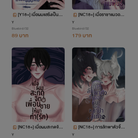
[Y18+] เมื่อผมแสร้งเป็นหุ่น
[NC18+] เมื่อราชาแมวอยา
ยนต์รับใช้ของชายโรคจิตที่แ
กเป็นแม่พันธุ์
Y
Y
Bluebird//32
Bluebird//32
อบชอบผม
89 บาท
179 บาท
[NC18+] เมื่อผมสะกดจิตเ
[NC18+] การลักพาตัวจิ้งจ
พื่อนชายให้มาทำ(รัก)
อกหิมะของหมาป่าสีเทา
Y
Y