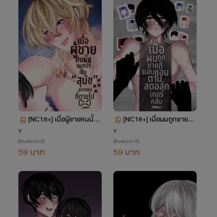
[NC18+] เมื่อผู้ชายคนนั้น
[NC18+] เมื่อผมถูกชายที่แ
บอกว่าเป็นสุนัขของผมที่ต
อบชอบตามสตอล์กเกอร์ก
Y
Y
Bluebird//32
Bluebird//32
ายไป
ลับ
59 บาท
59 บาท