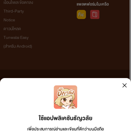
เงื่อนไขและข้อตกลง
แพลตฟอร์มในเครือ
Third-Party
Notice
ดาวน์โหลด
Tunwalai Easy
(สำหรับ Android)
ข้อความที่ท่านได้อ่านจากเว็บไซต์นี้เกิดจากการเขียนโดยสาธารณชนและเผยแพร่โดยอัตโนมัติ ผู้ดูแล
เว็บไซต์แห่งนี้ไม่ได้เห็นด้วยและไม่ขอรับผิดชอบต่อข้อความใดๆ ทั้งสิ้น ดังนั้นผู้อ่านทุกท่านโปรดใช้
วิจารณญาณในการกลั่นกรองด้วยตนเอง และหากท่านพบข้อความใดๆ ที่ขัดต่อกฎหมายและศีลธรรม
กรุณาแจ้งมาที่ tunwalai@ookbee.com เพื่อทีมงานจะได้ดำเนินการในทันที ทั้งนี้ ทางเว็บไซต์ขอสงวน
ลิขสิทธิ์ตามพระราชบัญญัติลิขสิทธิ์ (ฉบับเพิ่มเติม) พ.ศ.2558
ใช้แอปพลิเคชันธัญวลัย
เพื่อประสบการณ์อ่านและเขียนที่ดีกว่าบนมือถือ