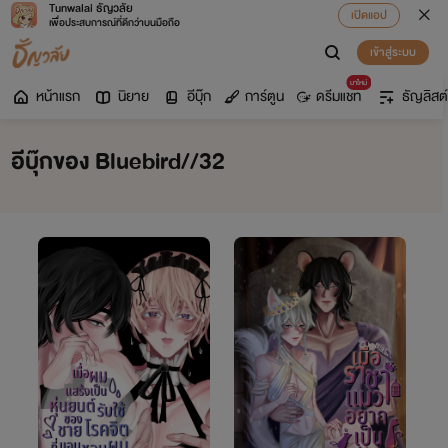
Tunwalai ธัญวลัย
เปิดแอป
เพื่อประสบการณ์ที่ดีกว่าบนมือถือ
เข้าสู่ระบบ
มาใหม่
หน้าแรก
นิยาย
อีบุ๊ก
การ์ตูน
ดรีมแชท
ธัญลิสต์
อีบุ๊กของ Bluebird//32