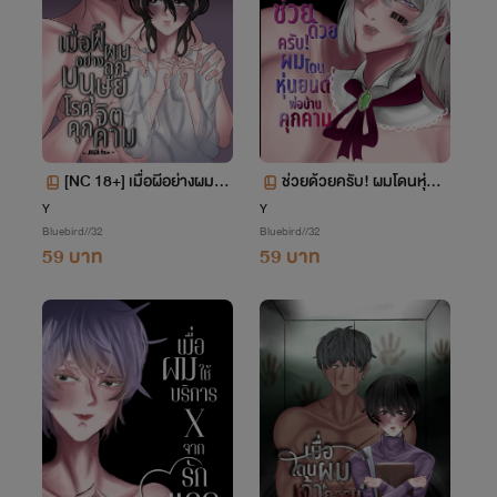
[NC 18+] เมื่อผีอย่างผมถูก
ช่วยด้วยครับ! ผมโดนหุ่นย
มนุษย์โรคจิตคุกคาม
นต์พ่อบ้านคุกคาม
Y
Y
Bluebird//32
Bluebird//32
59 บาท
59 บาท