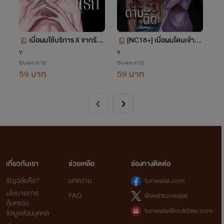
เมื่อผมใช้บริการ X จากรักแ
[NC18+] เมื่อผมโดนเจ้ากร
รก
รมนายเวรตามติด
Y
Y
Bluebird//32
Bluebird//32
59 บาท
59 บาท
เกี่ยวกับเรา
ช่วยเหลือ
ช่องทางติดต่อ
ธัญวลัยคือ?
บทความ
tunwalai.com
นโยบายการ
FAQ
@webtunwalai
คุ้มครอง
tunwalai@ookbee.com
ข้อมูลส่วนบุคคล