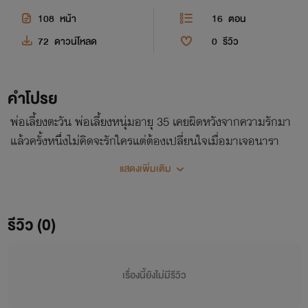
108
หน้า
16
ตอน
72
ดาวน์โหลด
0
รีวิว
คำโปรย
พ่อเลี้ยงตะวัน พ่อเลี้ยงหนุ่มอายุ 35 เคยผิดหวังจากความรักมา
แล้วครั้งหนึ่งไม่คิดจะรักใครแต่ต้องเปลี่ยนใจเมื่อมาเจอนารา
นารา อายุ20 ปีเด็กสาวจากต่างจังหวัดเธอดั้นด้นมาหางานทำ
แสดงเพิ่มเติม
เพียงเพราะว่าอยากช่วยแม่แบ่งเบาภาระเพื่อส่งน้องชายเรียน
หมอจนมาพบกับพ่อเลี้ยงตะวันเจ้านายจอมเก๊กแล้วทุกอย่างก็ผิด
แผนเมื่ออยู่ๆเธอกลายเป็นภรรยานายทะเบียนของเขา...
รีวิว (0)
เรื่องนี้ยังไม่มีรีวิว