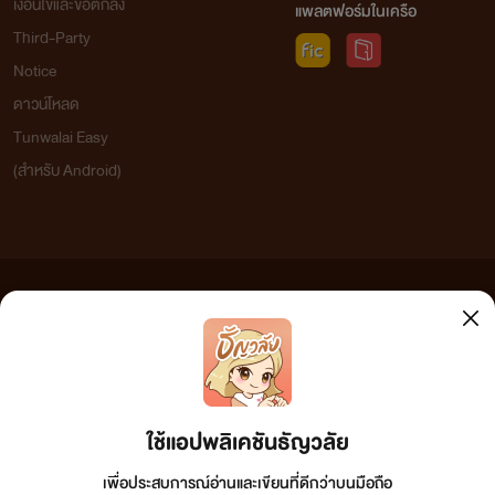
เงื่อนไขและข้อตกลง
แพลตฟอร์มในเครือ
Third-Party
Notice
ดาวน์โหลด
Tunwalai Easy
(สำหรับ Android)
ข้อความที่ท่านได้อ่านจากเว็บไซต์นี้เกิดจากการเขียนโดยสาธารณชนและเผยแพร่โดยอัตโนมัติ ผู้ดูแล
เว็บไซต์แห่งนี้ไม่ได้เห็นด้วยและไม่ขอรับผิดชอบต่อข้อความใดๆ ทั้งสิ้น ดังนั้นผู้อ่านทุกท่านโปรดใช้
วิจารณญาณในการกลั่นกรองด้วยตนเอง และหากท่านพบข้อความใดๆ ที่ขัดต่อกฎหมายและศีลธรรม
กรุณาแจ้งมาที่ tunwalai@ookbee.com เพื่อทีมงานจะได้ดำเนินการในทันที ทั้งนี้ ทางเว็บไซต์ขอสงวน
ลิขสิทธิ์ตามพระราชบัญญัติลิขสิทธิ์ (ฉบับเพิ่มเติม) พ.ศ.2558
ใช้แอปพลิเคชันธัญวลัย
เพื่อประสบการณ์อ่านและเขียนที่ดีกว่าบนมือถือ