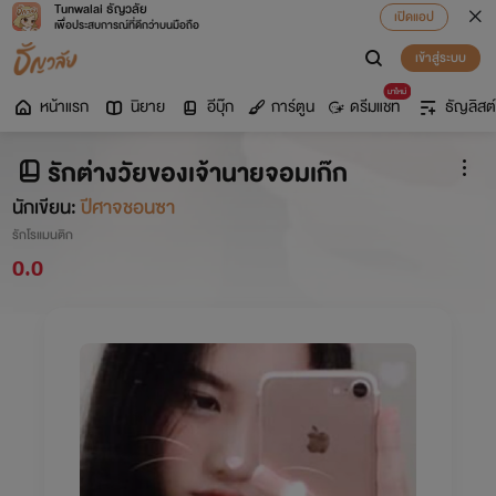
Tunwalai ธัญวลัย
เปิดแอป
เพื่อประสบการณ์ที่ดีกว่าบนมือถือ
เข้าสู่ระบบ
มาใหม่
หน้าแรก
นิยาย
อีบุ๊ก
การ์ตูน
ดรีมแชท
ธัญลิสต์
รักต่างวัยของเจ้านายจอมเก๊ก
นักเขียน:
ปีศาจชอนซา
รักโรแมนติก
0.0