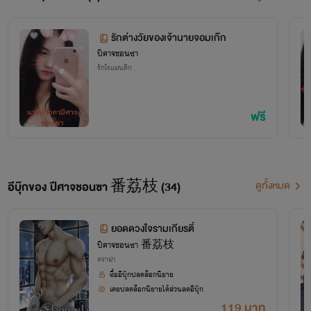
รักต่างวัยของเจ้านายจอมเก๊ก
ปีศาจชอนซา
รักโรแมนติก
ฟรี
อีบุ๊กของ ปีศาจชอนซา 番荔枝 (34)
ดูทั้งหมด
ยอดดวงใจรามเกียรติ์
ปีศาจชอนซา 番荔枝
ดราม่า
ซื้ออีบุ๊กปลดล็อกนิยาย
เคยปลดล็อกนิยายได้ส่วนลดอีบุ๊ก
119 บาท