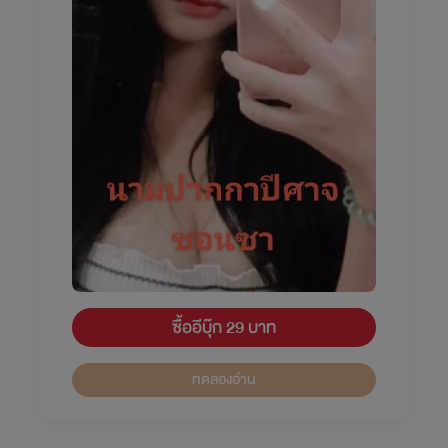
ซื้ออีบุ๊ก 29 บาท
ทดลองอ่าน