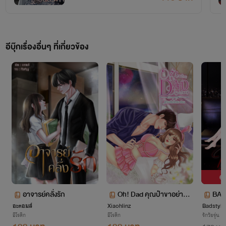
อีบุ๊กเรื่องอื่นๆ ที่เกี่ยวข้อง
6 
อาจารย์คลั่งรัก
Oh! Dad คุณป๋าขาอย่ากิน
BAD
อะตอมส์
Xiaohlinz
หนู
Badstyle
ายปี
อีโรติก
อีโรติก
รักวัยรุ่น
ARI