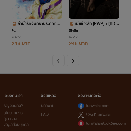
ลำนำรักจันทราประกาศิต เ
เมียช่างสัก [PWP] + [BDS
ล่มที่ 1 <NC25+>
M] + [NC30+]
จีน
อีโรติก
ณ ธารา
ณ ธารา
249 บาท
249 บาท
เกี่ยวกับเรา
ช่วยเหลือ
ช่องทางติดต่อ
ธัญวลัยคือ?
บทความ
tunwalai.com
นโยบายการ
FAQ
@webtunwalai
คุ้มครอง
tunwalai@ookbee.com
ข้อมูลส่วนบุคคล