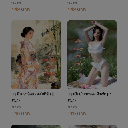
ณ ธารา
ณ ธารา
149 บาท
149 บาท
คืนเร่าร้อนของโออิรัน | [P
เมียบำเรอของเจ้าพ่อ [PW
WP] + [NC30+]
P] + [BDSM] + [NC30+]
อีโรติก
อีโรติก
ณ ธารา
ณ ธารา
149 บาท
179 บาท