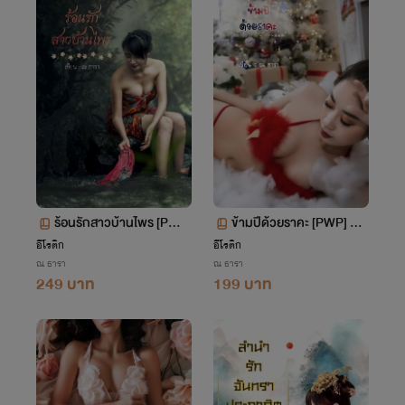
ร้อนรักสาวบ้านไพร [PWP]
ข้ามปีด้วยราคะ [PWP] +
+ [NC30+]
[NC30+]
อีโรติก
อีโรติก
ณ ธารา
ณ ธารา
249 บาท
199 บาท