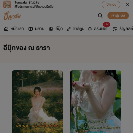
Tunwalai ธัญวลัย
เปิดแอป
เพื่อประสบการณ์ที่ดีกว่าบนมือถือ
เข้าสู่ระบบ
มาใหม่
หน้าแรก
นิยาย
อีบุ๊ก
การ์ตูน
ดรีมแชท
ธัญลิสต์
อีบุ๊กของ ณ ธารา