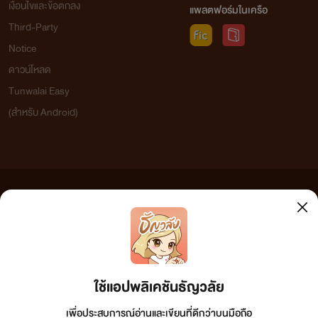
เงื่อนไขและข้อตกลง
แพลตฟอร์มในเครือ
Third-Party
Notice
ดาวน์โหลด
Tunwalai Easy
(สำหรับ Android)
ข้อความที่ท่านได้อ่านจากเว็บไซต์นี้เกิดจากการเขียนโดยสาธารณชนและเผยแพร่โดยอัตโนมัติ ผู้ดูแล
เว็บไซต์แห่งนี้ไม่ได้เห็นด้วยและไม่ขอรับผิดชอบต่อข้อความใดๆ ทั้งสิ้น ดังนั้นผู้อ่านทุกท่านโปรดใช้
วิจารณญาณในการกลั่นกรองด้วยตนเอง และหากท่านพบข้อความใดๆ ที่ขัดต่อกฎหมายและศีลธรรม
กรุณาแจ้งมาที่ tunwalai@ookbee.com เพื่อทีมงานจะได้ดำเนินการในทันที ทั้งนี้ ทางเว็บไซต์ขอสงวน
ลิขสิทธิ์ตามพระราชบัญญัติลิขสิทธิ์ (ฉบับเพิ่มเติม) พ.ศ.2558
ใช้แอปพลิเคชันธัญวลัย
เพื่อประสบการณ์อ่านและเขียนที่ดีกว่าบนมือถือ