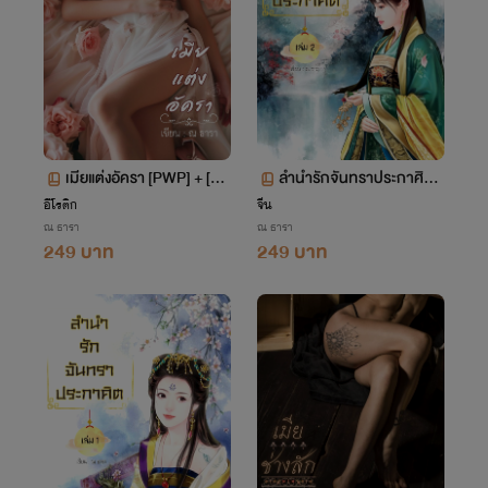
เมียแต่งอัครา [PWP] + [S
ลำนำรักจันทราประกาศิต เ
M] + [NC30+]
ล่มที่ 2 <NC25+>
อีโรติก
จีน
ณ ธารา
ณ ธารา
249 บาท
249 บาท