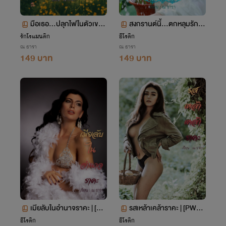
มือเธอ…ปลุกไฟในตัวเขา
สงกรานต์นี้…ตกหลุมรักค
[NC25+]
นแปลกหน้า [PWP] + [NC
รักโรแมนติก
อีโรติก
ณ ธารา
ณ ธารา
30+]
149 บาท
149 บาท
เมียลับในอำนาจราคะ | [P
รสเหล้าเคล้าราคะ | [PWP]
WP] + [NC30+]
+ [NC30+]
อีโรติก
อีโรติก