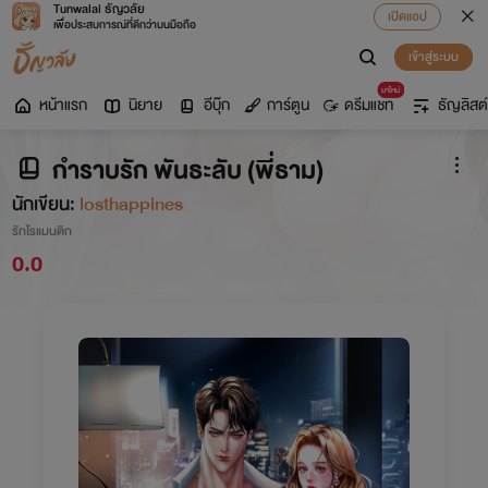
Tunwalai ธัญวลัย
เปิดแอป
เพื่อประสบการณ์ที่ดีกว่าบนมือถือ
เข้าสู่ระบบ
มาใหม่
หน้าแรก
นิยาย
อีบุ๊ก
การ์ตูน
ดรีมแชท
ธัญลิสต์
กำราบรัก พันธะลับ (พี่ธาม)
นักเขียน:
losthappines
รักโรแมนติก
0.0