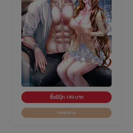
ซื้ออีบุ๊ก 149 บาท
ทดลองอ่าน