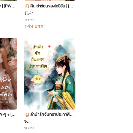
ะ | [PWP]
คืนเร่าร้อนของโออิรัน | [P
WP] + [NC30+]
อีโรติก
ณ ธารา
149 บาท
PWP] + [S
ลำนำรักจันทราประกาศิต เ
ล่มที่ 2 <NC25+>
จีน
ณ ธารา