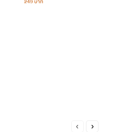
249 บาท