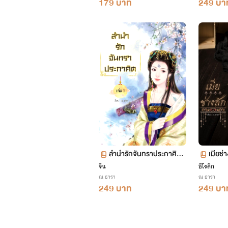
179 บาท
249 บา
ลำนำรักจันทราประกาศิต เ
เมียช่
ล่มที่ 1 <NC25+>
M] + 
จีน
อีโรติก
ณ ธารา
ณ ธารา
249 บาท
249 บา