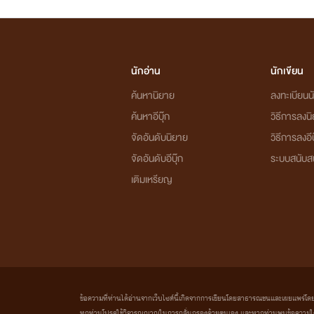
นักอ่าน
นักเขียน
ค้นหานิยาย
ลงทะเบียนนั
ค้นหาอีบุ๊ก
วิธีการลงน
จัดอันดับนิยาย
วิธีการลงอีบ
จัดอันดับอีบุ๊ก
ระบบสนับส
เติมเหรียญ
ข้อความที่ท่านได้อ่านจากเว็บไซต์นี้เกิดจากการเขียนโดยสาธารณชนและเผยแพร่โดยอัตโน
ทุกท่านโปรดใช้วิจารณญาณในการกลั่นกรองด้วยตนเอง และหากท่านพบข้อความใดๆ 