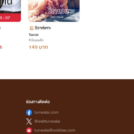
55 : 06
น
วิวาห์เหาะ
Teerak
รักโรแมนติก
ท
149 บาท
ช่องทางติดต่อ
tunwalai.com
@webtunwalai
tunwalai@ookbee.com