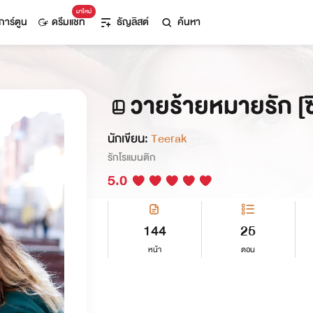
มาใหม่
การ์ตูน
ดรีมแชท
ธัญลิสต์
ค้นหา
วายร้ายหมายรัก [ซี
นักเขียน:
Teerak
รักโรแมนติก
5.0
144
25
หน้า
ตอน