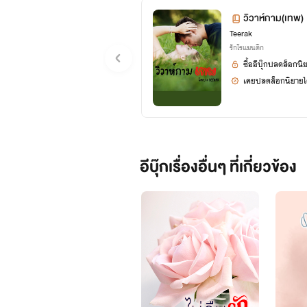
วิวาห์กาม(เทพ)
Teerak
รักโรแมนติก
ซื้ออีบุ๊กปลดล็อกนิ
เคยปลดล็อกนิยายได
อีบุ๊กเรื่องอื่นๆ ที่เกี่ยวข้อง