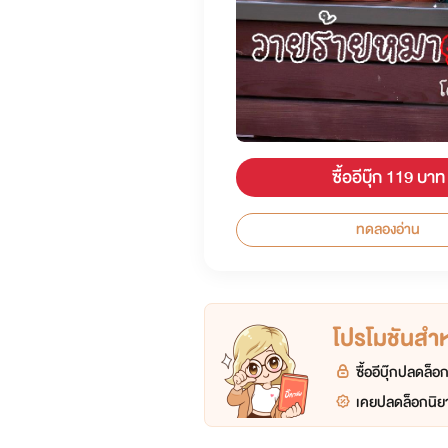
ซื้ออีบุ๊ก 119 บาท
ทดลองอ่าน
โปรโมชันสำหร
ซื้ออีบุ๊กปลดล็
เคยปลดล็อกนิยา