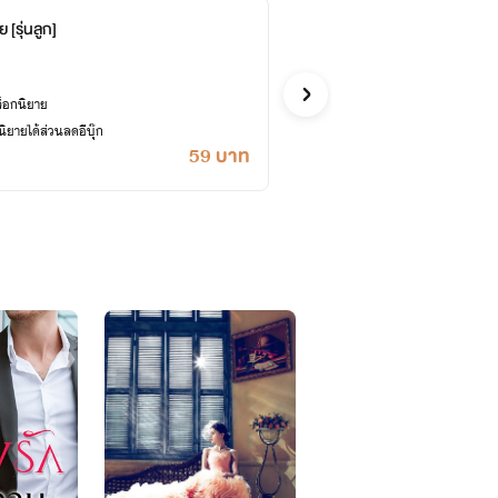
ย [รุ่นลูก]
เพื่อน
Teerak
รักโรแมนติก
ล็อกนิยาย
ซื้ออี
ยายได้ส่วนลดอีบุ๊ก
เคยปลด
59 บาท