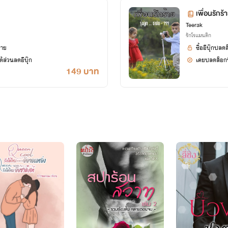
เพื่อนรักร้า
Teerak
รักโรแมนติก
ยาย
ซื้ออีบุ๊กปลด
้ส่วนลดอีบุ๊ก
เคยปลดล็อกนิ
149 บาท