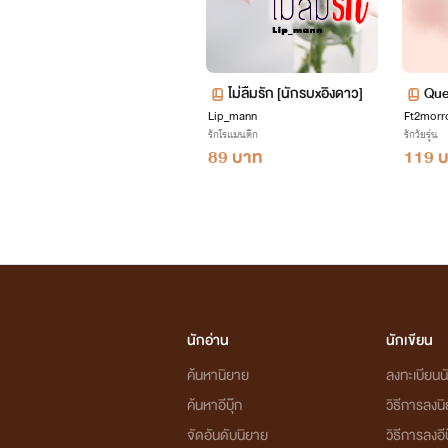
ไม่ลืมรัก [นักรบxอิงดาว]
Que
Lip_mann
Ft2mor
อมหย
รักโรแมนติก
รักวัยรุ่น
89 บาท
119 
นักอ่าน
นักเขียน
ค้นหานิยาย
ลงทะเบียนนั
ค้นหาอีบุ๊ก
วิธีการลงน
จัดอันดับนิยาย
วิธีการลงอีบ