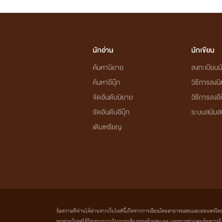
นักอ่าน
นักเขียน
ค้นหานิยาย
ลงทะเบียนนั
ค้นหาอีบุ๊ก
วิธีการลงน
จัดอันดับนิยาย
วิธีการลงอีบ
จัดอันดับอีบุ๊ก
ระบบสนับส
เติมเหรียญ
ข้อความที่ท่านได้อ่านจากเว็บไซต์นี้เกิดจากการเขียนโดยสาธารณชนและเผยแพร่โดยอัตโน
ทุกท่านโปรดใช้วิจารณญาณในการกลั่นกรองด้วยตนเอง และหากท่านพบข้อความใดๆ 