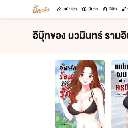
หน้าแรก
นิยาย
อีบุ๊ก
อีบุ๊กของ นวมินทร์ รามอ