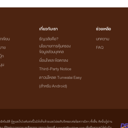
เกี่ยวกับเรา
ช่วยเหลือ
กเขียน
ธัญวลัยคือ?
บทความ
นโยบายการคุ้มครอง
ิยาย
FAQ
ข้อมูลส่วนบุคคล
ุ๊ก
เงื่อนไขและข้อตกลง
นุน
Third-Party Notice
ดาวน์โหลด Tunwalai Easy
(สำหรับ Android)
มัติ ผู้ดูแลเว็บไซต์แห่งนี้ไม่ได้เห็นด้วยและไม่ขอรับผิดชอบต่อข้อความใดๆ ทั้งสิ้น ดังนั้นผู้อ่าน
ที่ขัดต่อกฎหมายและศีลธรรม กรุณาแจ้งมาที่ tunwalai@ookbee.com เพื่อทีมงานจะได้ดำเนิน