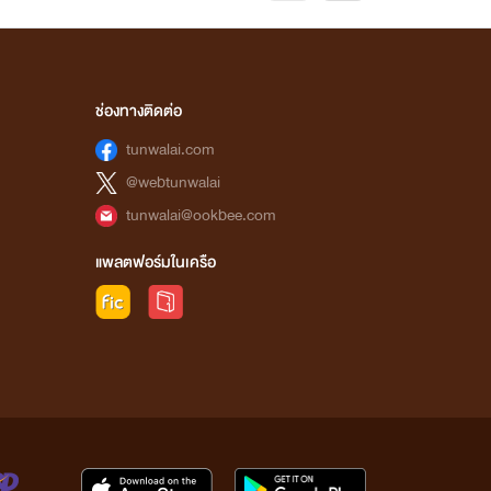
ช่องทางติดต่อ
tunwalai.com
@webtunwalai
tunwalai@ookbee.com
แพลตฟอร์มในเครือ