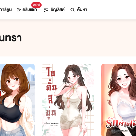
มาใหม่
การ์ตูน
ดรีมแชท
ธัญลิสต์
ค้นหา
ินทรา