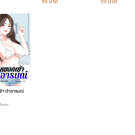
59 บาท
59 บาท
้า เร้าอารมณ์
อินทรา