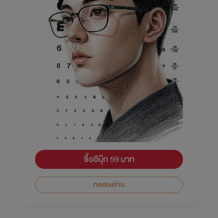
ซื้ออีบุ๊ก 59 บาท
ทดลองอ่าน