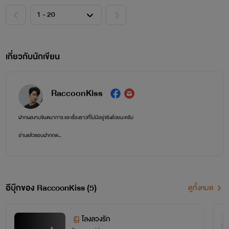
เกี่ยวกับนักเขียน
RaccoonKiss
ฝากผลงานจินตนาการ และเรื่องราวที่ไม่มีอยู่จริงด้วยนะครับ
อ่านแล้วชอบฝากกด..
กดติดตาม😉 กดหัวใจ💖 กดเข้าชั้น✨
ไรต์ไม่ใช่นักเขียนมืออาชีพ
อีบุ๊กของ RaccoonKiss (5)
ดูทั้งหมด
นึกจะเขียนก็เขียน ไอเดียมาก็เขียน
เป็นความชอบล้วนๆ เลยทำเป็นงานอดิเรกก่อนนอน
โลงลวงรัก
ปกติอัพนิยาย 2 เดือนต่อ 1 เรื่อง