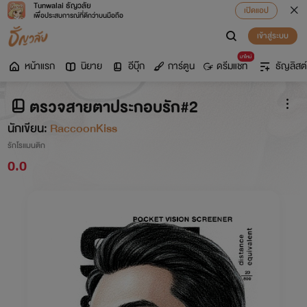
Tunwalai ธัญวลัย
เปิดแอป
เพื่อประสบการณ์ที่ดีกว่าบนมือถือ
เข้าสู่ระบบ
มาใหม่
หน้าแรก
นิยาย
อีบุ๊ก
การ์ตูน
ดรีมแชท
ธัญลิสต์
ตรวจสายตาประกอบรัก#2
นักเขียน:
RaccoonKiss
รักโรแมนติก
0.0