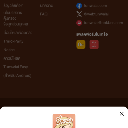
ธัญวลัยคือ?
บทความ
tunwalai.com
นโยบายการ
FAQ
@webtunwalai
คุ้มครอง
tunwalai@ookbee.com
ข้อมูลส่วนบุคคล
เงื่อนไขและข้อตกลง
แพลตฟอร์มในเครือ
Third-Party
Notice
ดาวน์โหลด
Tunwalai Easy
(สำหรับ Android)
ข้อความที่ท่านได้อ่านจากเว็บไซต์นี้เกิดจากการเขียนโดยสาธารณชนและเผยแพร่โดยอัตโนมัติ ผู้ดูแล
เว็บไซต์แห่งนี้ไม่ได้เห็นด้วยและไม่ขอรับผิดชอบต่อข้อความใดๆ ทั้งสิ้น ดังนั้นผู้อ่านทุกท่านโปรดใช้
วิจารณญาณในการกลั่นกรองด้วยตนเอง และหากท่านพบข้อความใดๆ ที่ขัดต่อกฎหมายและศีลธรรม