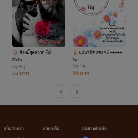
บุปผาพิศวาส NC+++++
เจ้าหนี้สุดสวาท 🔞
จีน
อีโรติก
ซิงซู--ไป๋ลู่
ซิงซู--ไป๋ลู่
59 บาท
59 บาท
เกี่ยวกับเรา
ช่วยเหลือ
ช่องทางติดต่อ