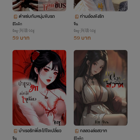
ตำแซ่บกับหนุ่มขับรถ
ท่านอ๋องขังรัก
อีโรติก
จีน
ซิงซู-兴璹-ไป๋ลู่
ซิงซู-兴璹-ไป๋ลู่
59 บาท
59 บาท
บำเรอรักพี่สะใภ้ใจเปลี่ยว
กลลวงล่อสวาท
จีน
อีโรติก