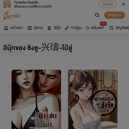
Tunwalai ธัญวลัย
เปิดแอป
เพื่อประสบการณ์ที่ดีกว่าบนมือถือ
เข้าสู่ระบบ
มาใหม่
หน้าแรก
นิยาย
อีบุ๊ก
การ์ตูน
ดรีมแชท
ธัญลิสต์
อีบุ๊กของ ซิงซู-兴璹-ไป๋ลู่