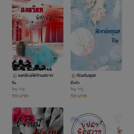
องครักษ์พิทักษสวาท
ทัณฑ์มธุรส
จีน
อีโรติก
ซิงซู--ไป๋ลู่
ซิงซู--ไป๋ลู่
59 บาท
59 บาท