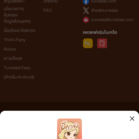
ธัญวลัยคือ?
บทความ
tunwalai.com
นโยบายการ
FAQ
@webtunwalai
คุ้มครอง
tunwalai@ookbee.com
ข้อมูลส่วนบุคคล
เงื่อนไขและข้อตกลง
แพลตฟอร์มในเครือ
Third-Party
Notice
ดาวน์โหลด
Tunwalai Easy
(สำหรับ Android)
ข้อความที่ท่านได้อ่านจากเว็บไซต์นี้เกิดจากการเขียนโดยสาธารณชนและเผยแพร่โดยอัตโนมัติ ผู้ดูแล
เว็บไซต์แห่งนี้ไม่ได้เห็นด้วยและไม่ขอรับผิดชอบต่อข้อความใดๆ ทั้งสิ้น ดังนั้นผู้อ่านทุกท่านโปรดใช้
วิจารณญาณในการกลั่นกรองด้วยตนเอง และหากท่านพบข้อความใดๆ ที่ขัดต่อกฎหมายและศีลธรรม
กรุณาแจ้งมาที่ tunwalai@ookbee.com เพื่อทีมงานจะได้ดำเนินการในทันที ทั้งนี้ ทางเว็บไซต์ขอสงวน