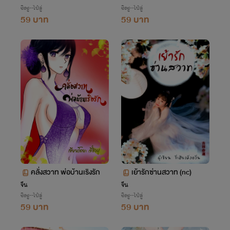
ซิงซู--ไป๋ลู่
ซิงซู--ไป๋ลู่
59 บาท
59 บาท
คลั่งสวาท พ่อบ้านเริงรัก
เย้ารักซ่านสวาท (nc)
จีน
จีน
ซิงซู--ไป๋ลู่
ซิงซู--ไป๋ลู่
59 บาท
59 บาท