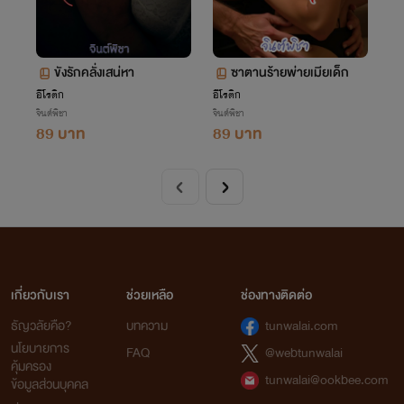
ขังรักคลั่งเสน่หา
ซาตานร้ายพ่ายเมียเด็ก
อีโรติก
อีโรติก
จินต์พิชา
จินต์พิชา
89 บาท
89 บาท
เกี่ยวกับเรา
ช่วยเหลือ
ช่องทางติดต่อ
ธัญวลัยคือ?
บทความ
tunwalai.com
นโยบายการ
FAQ
@webtunwalai
คุ้มครอง
tunwalai@ookbee.com
ข้อมูลส่วนบุคคล