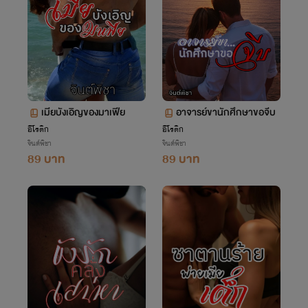
เมียบังเอิญของมาเฟีย
อาจารย์ขานักศึกษาขอจีบ
อีโรติก
อีโรติก
จินต์พิชา
จินต์พิชา
89 บาท
89 บาท