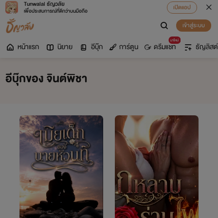
Tunwalai ธัญวลัย
เปิดแอป
เพื่อประสบการณ์ที่ดีกว่าบนมือถือ
เข้าสู่ระบบ
มาใหม่
หน้าแรก
นิยาย
อีบุ๊ก
การ์ตูน
ดรีมแชท
ธัญลิสต์
อีบุ๊กของ จินต์พิชา