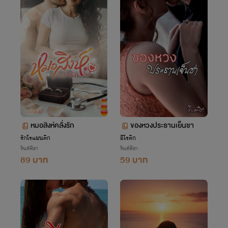
หมอสิงห์คลั่งรัก
ของหวงประธานเย็นชา
รักโรแมนติก
อีโรติก
จินต์พิชา
จินต์พิชา
89 บาท
59 บาท