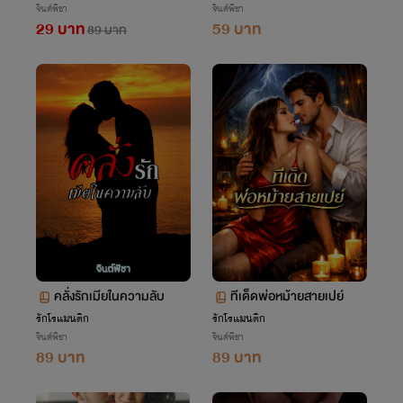
จินต์พิชา
จินต์พิชา
29 บาท
59 บาท
89 บาท
คลั่งรักเมียในความลับ
ทีเด็ดพ่อหม้ายสายเปย์
รักโรแมนติก
รักโรแมนติก
จินต์พิชา
จินต์พิชา
89 บาท
89 บาท