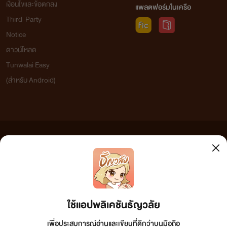
เงื่อนไขและข้อตกลง
แพลตฟอร์มในเครือ
Third-Party
Notice
ดาวน์โหลด
Tunwalai Easy
(สำหรับ Android)
ข้อความที่ท่านได้อ่านจากเว็บไซต์นี้เกิดจากการเขียนโดยสาธารณชนและเผยแพร่โดยอัตโนมัติ ผู้ดูแล
เว็บไซต์แห่งนี้ไม่ได้เห็นด้วยและไม่ขอรับผิดชอบต่อข้อความใดๆ ทั้งสิ้น ดังนั้นผู้อ่านทุกท่านโปรดใช้
วิจารณญาณในการกลั่นกรองด้วยตนเอง และหากท่านพบข้อความใดๆ ที่ขัดต่อกฎหมายและศีลธรรม
กรุณาแจ้งมาที่ tunwalai@ookbee.com เพื่อทีมงานจะได้ดำเนินการในทันที ทั้งนี้ ทางเว็บไซต์ขอสงวน
ลิขสิทธิ์ตามพระราชบัญญัติลิขสิทธิ์ (ฉบับเพิ่มเติม) พ.ศ.2558
ใช้แอปพลิเคชันธัญวลัย
เพื่อประสบการณ์อ่านและเขียนที่ดีกว่าบนมือถือ