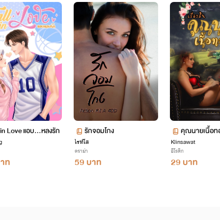
 in Love แอบ...หลงรัก
รักจอมโกง
คุณนายเนื้อท
g
ไรท์โส
Klinsawat
ดราม่า
อีโรติก
บาท
59 บาท
29 บาท