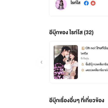
ไรท์โส
อีบุ๊กของ ไรท์โส (32)
Oh no! โทษทีฉัน
ไรท์โส
รักวัยรุ่น
ซื้ออีบุ๊กปลดล็อกนิ
เคยปลดล็อกนิยายได
อีบุ๊กเรื่องอื่นๆ ที่เกี่ยวข้อง