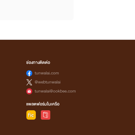
ช่องทางติดต่อ
tunwalai.com
@webtunwalai
tunwalai@ookbee.com
แพลตฟอร์มในเครือ