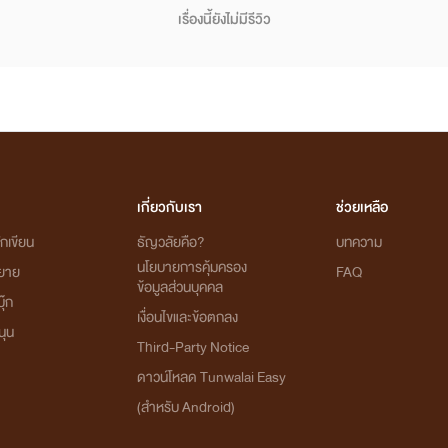
เรื่องนี้ยังไม่มีรีวิว
เกี่ยวกับเรา
ช่วยเหลือ
กเขียน
ธัญวลัยคือ?
บทความ
นโยบายการคุ้มครอง
ิยาย
FAQ
ข้อมูลส่วนบุคคล
ุ๊ก
เงื่อนไขและข้อตกลง
นุน
Third-Party Notice
ดาวน์โหลด Tunwalai Easy
(สำหรับ Android)