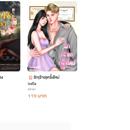
อง
รัก(ร้าย)ครั้งใหม่
ไรท์โส
ดราม่า
119 บาท