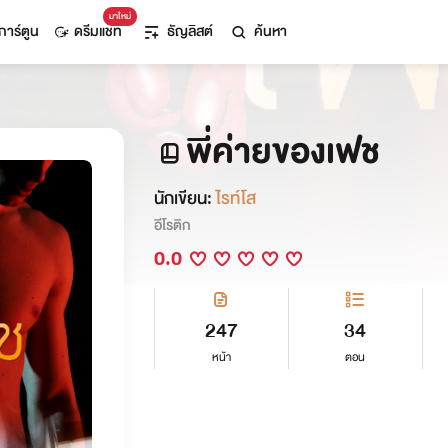
มาใหม่
การ์ตูน
ดรีมแชท
ธัญลิสต์
ค้นหา
พี่ค่ายของเฟช
นักเขียน:
ไรท์โส
อีโรติก
0.0
247
34
หน้า
ตอน