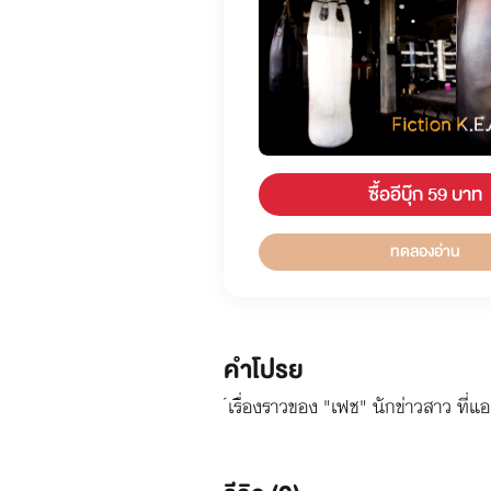
ซื้ออีบุ๊ก 59 บาท
ทดลองอ่าน
คำโปรย
้เรื่องราวของ "เฟช" นักข่าวสาว ที่แ