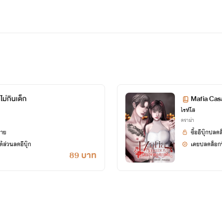
ไม่กินเด็ก
Mafia Cas
ไรท์โส
ดราม่า
ยาย
ซื้ออีบุ๊กปลด
้ส่วนลดอีบุ๊ก
เคยปลดล็อกนิ
89 บาท