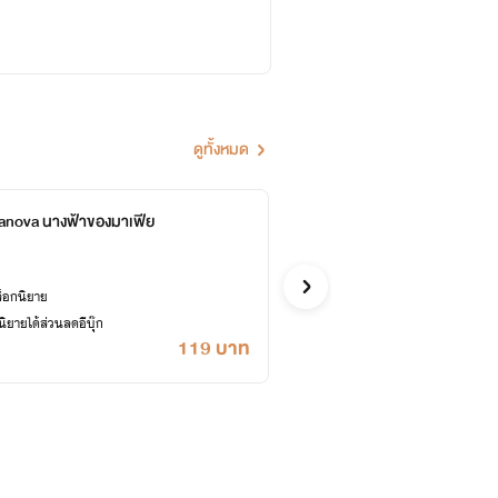
ดูทั้งหมด
anova นางฟ้าของมาเฟีย
Pois
ไรท์โส
อีโรติก
ล็อกนิยาย
ยายได้ส่วนลดอีบุ๊ก
119 บาท