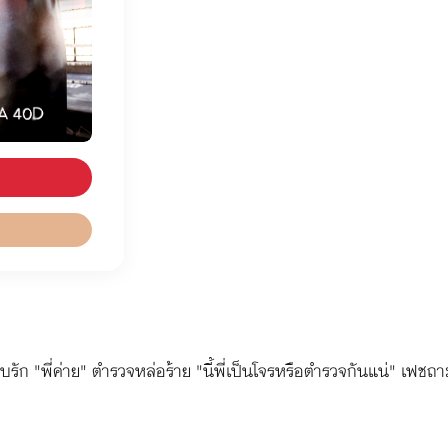
อบรัก "พี่ค่าย" ตำรวจหล่อร้าย "นี้พี่เป็นโจรหรือตำรวจกันแน่" เฟชถาม