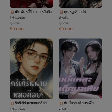
เดิมพันหนี้รัก นายเหนือหัว
คุณหนูเจ้าเสน่ห์
รักโรแมนติก
เรื่องสั้น
บุปผานิล
บุปผานิล
59 บาท
29 บาท
รักรีเทิร์นนายหมอศัลย์
ฉันนี่แหละ เด็กมาเฟีย
รักโรแมนติก
เรื่องสั้น