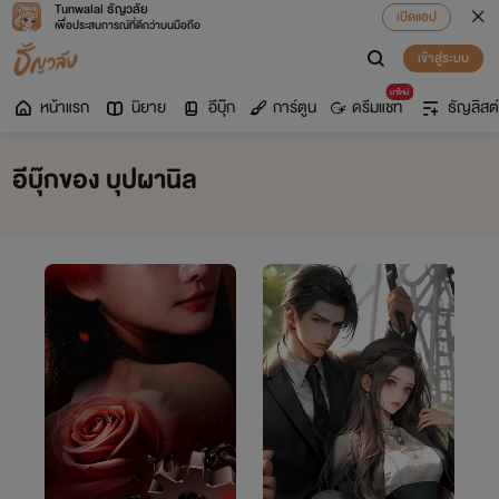
Tunwalai ธัญวลัย
เปิดแอป
เพื่อประสบการณ์ที่ดีกว่าบนมือถือ
เข้าสู่ระบบ
มาใหม่
หน้าแรก
นิยาย
อีบุ๊ก
การ์ตูน
ดรีมแชท
ธัญลิสต์
อีบุ๊กของ บุปผานิล