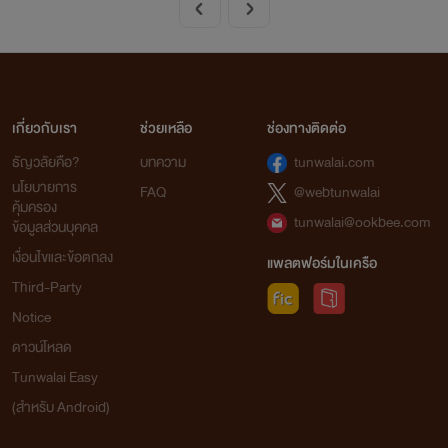
เกี่ยวกับเรา
ช่วยเหลือ
ช่องทางติดต่อ
ธัญวลัยคือ?
บทความ
tunwalai.com
นโยบายการ
FAQ
@webtunwalai
คุ้มครอง
tunwalai@ookbee.com
ข้อมูลส่วนบุคคล
เงื่อนไขและข้อตกลง
แพลตฟอร์มในเครือ
Third-Party
Notice
ดาวน์โหลด
Tunwalai Easy
(สำหรับ Android)