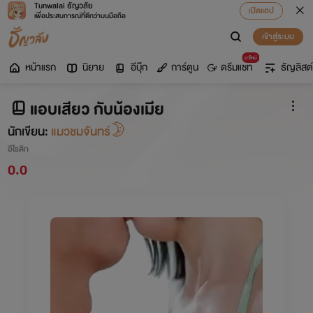
Tunwalai ธัญวลัย
เปิดแอป
เพื่อประสบการณ์ที่ดีกว่าบนมือถือ
เข้าสู่ระบบ
มาใหม่
หน้าแรก
นิยาย
อีบุ๊ก
การ์ตูน
ดรีมแชท
ธัญลิสต์
แอบเสียว กับน้องเมีย
นักเขียน:
แมวชมจันทร์🌛
อีโรติก
0.0