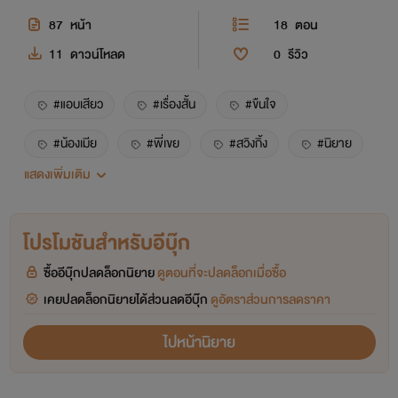
87
หน้า
18
ตอน
11
ดาวน์โหลด
0
รีวิว
#แอบเสียว
#เรื่องสั้น
#ขืนใจ
#น้องเมีย
#พี่เขย
#สวิงกิ้ง
#นิยาย
แสดงเพิ่มเติม
#ฮีโรติก
โปรโมชันสำหรับอีบุ๊ก
ซื้ออีบุ๊กปลดล็อกนิยาย
ดูตอนที่จะปลดล็อกเมื่อซื้อ
เคยปลดล็อกนิยายได้ส่วนลดอีบุ๊ก
ดูอัตราส่วนการลดราคา
ไปหน้านิยาย