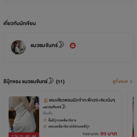
เกี่ยวกับนักเขียน
แมวชมจันทร์🌛
อีบุ๊กของ แมวชมจันทร์🌛 (51)
ดูทั้งหมด
แอบเสียวตอนผัวเข้ากะดึก20+Ncเน้นๆ
แมวชมจันทร์🌛
เรื่องสั้น
ซื้ออีบุ๊กปลดล็อกนิยาย
เคยปลดล็อกนิยายได้ส่วนลดอีบุ๊ก
89 บาท
199 บาท
2 วัน 13 : 43 : 43
2