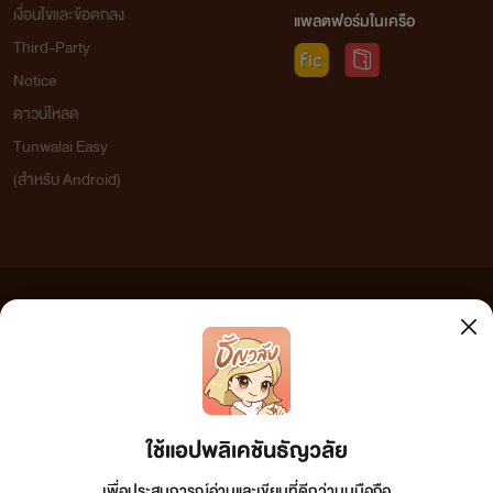
เงื่อนไขและข้อตกลง
แพลตฟอร์มในเครือ
Third-Party
Notice
ดาวน์โหลด
Tunwalai Easy
(สำหรับ Android)
ข้อความที่ท่านได้อ่านจากเว็บไซต์นี้เกิดจากการเขียนโดยสาธารณชนและเผยแพร่โดยอัตโนมัติ ผู้ดูแล
เว็บไซต์แห่งนี้ไม่ได้เห็นด้วยและไม่ขอรับผิดชอบต่อข้อความใดๆ ทั้งสิ้น ดังนั้นผู้อ่านทุกท่านโปรดใช้
วิจารณญาณในการกลั่นกรองด้วยตนเอง และหากท่านพบข้อความใดๆ ที่ขัดต่อกฎหมายและศีลธรรม
กรุณาแจ้งมาที่ tunwalai@ookbee.com เพื่อทีมงานจะได้ดำเนินการในทันที ทั้งนี้ ทางเว็บไซต์ขอสงวน
ลิขสิทธิ์ตามพระราชบัญญัติลิขสิทธิ์ (ฉบับเพิ่มเติม) พ.ศ.2558
ใช้แอปพลิเคชันธัญวลัย
เพื่อประสบการณ์อ่านและเขียนที่ดีกว่าบนมือถือ