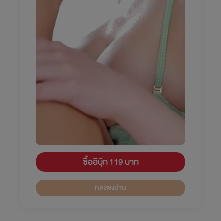
ซื้ออีบุ๊ก 119 บาท
ทดลองอ่าน