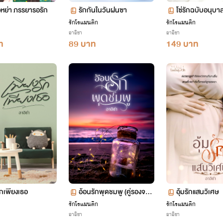
อหย่า ภรรยารอรัก
รักกันในวันฝนซา
โซ่รักฉบับอนุบา
รักโรแมนติก
รักโรแมนติก
อาอิชา
อาอิชา
ท
89 บาท
149 บาท
ักเพียงเธอ
อ้อนรักพุดชมพู (คู่รองจาก
อุ้มรักแสนวิเศษ
เรื่อง อุ้มรักแสนวิเศษ )
รักโรแมนติก
รักโรแมนติก
อาอิชา
อาอิชา