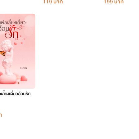
119 บาท
199 บาท
เลี้ยงเดี่ยวอ้อนรัก
ท