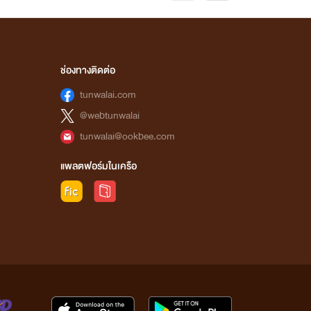
ช่องทางติดต่อ
tunwalai.com
@webtunwalai
tunwalai@ookbee.com
แพลตฟอร์มในเครือ