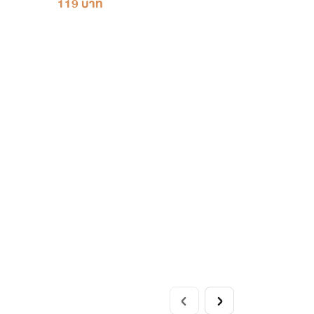
119 บาท