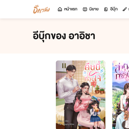
หน้าแรก
นิยาย
อีบุ๊ก
อีบุ๊กของ อาอิชา