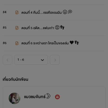
#4
ตอนที่ 4 คืนนี้...เธอคือของฉัน 😛💭
#5
ตอนที่ 5 อดีต...แฟนเก่า 😡👣
#6
ตอนที่ 6 ระหว่างเรา ใครเป็นของเล่น 🖤👣
เกี่ยวกับนักเขียน
แมวชมจันทร์🌛