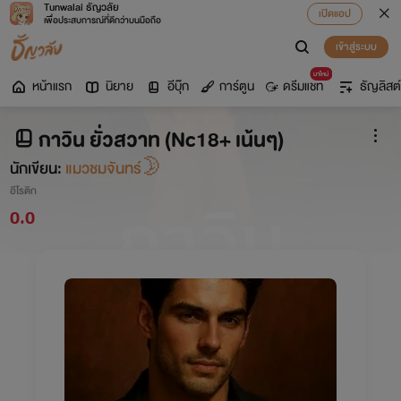
Tunwalai ธัญวลัย
เปิดแอป
เพื่อประสบการณ์ที่ดีกว่าบนมือถือ
เข้าสู่ระบบ
มาใหม่
หน้าแรก
นิยาย
อีบุ๊ก
การ์ตูน
ดรีมแชท
ธัญลิสต์
กาวิน ยั่วสวาท (Nc18+ เน้นๆ)
นักเขียน:
แมวชมจันทร์🌛
อีโรติก
0.0