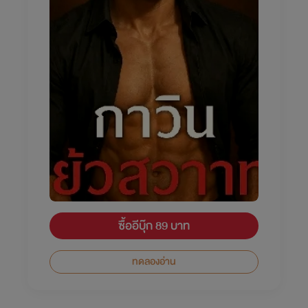
ซื้ออีบุ๊ก 89 บาท
ทดลองอ่าน