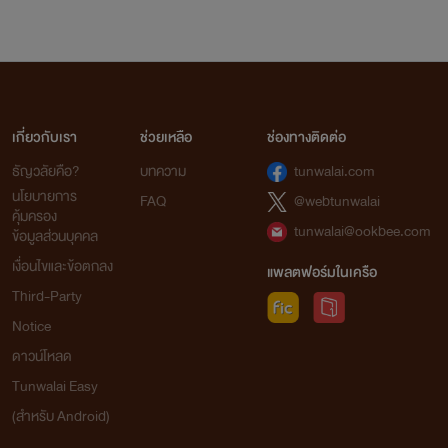
เกี่ยวกับเรา
ช่วยเหลือ
ช่องทางติดต่อ
ธัญวลัยคือ?
บทความ
tunwalai.com
นโยบายการ
FAQ
@webtunwalai
คุ้มครอง
tunwalai@ookbee.com
ข้อมูลส่วนบุคคล
เงื่อนไขและข้อตกลง
แพลตฟอร์มในเครือ
Third-Party
Notice
ดาวน์โหลด
Tunwalai Easy
(สำหรับ Android)