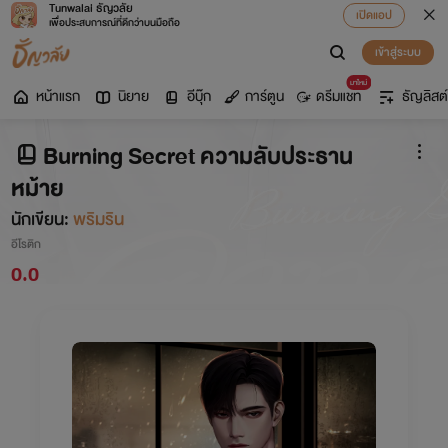
Tunwalai ธัญวลัย
เปิดแอป
เพื่อประสบการณ์ที่ดีกว่าบนมือถือ
เข้าสู่ระบบ
มาใหม่
หน้าแรก
นิยาย
อีบุ๊ก
การ์ตูน
ดรีมแชท
ธัญลิสต์
Burning Secret ความลับประธาน
หม้าย
นักเขียน:
พริมริน
อีโรติก
0.0