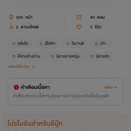
326
หน้า
40
ตอน
2
ดาวน์โหลด
0
รีวิว
คลั่งรัก
อีโรติก
โรมานซ์
20+
พี่ชายข้างบ้าน
นิยายชายหญิง
นิยายรัก
แสดงเพิ่มเติม
โรแมนติก
nc
ความลับ
พ่อหม้าย
หม้าย
ม่าย
พ่อม่าย
ตามรัก
คำเตือนเนื้อหา
แสดง
คลั่ง
หึง
คำเตือนเกี่ยวกับเนื้อหาในเรื่องอาจมีการสปอยล์ถึงเนื้อเรื่องหลัก
โปรโมชันสำหรับอีบุ๊ก