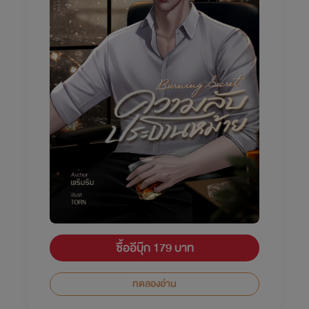
ซื้ออีบุ๊ก 179 บาท
ทดลองอ่าน