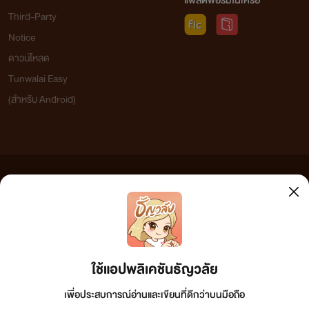
แพลตฟอร์มในเครือ
Third-Party
Notice
ดาวน์โหลด
Tunwalai Easy
(สำหรับ Android)
ข้อความที่ท่านได้อ่านจากเว็บไซต์นี้เกิดจากการเขียนโดยสาธารณชนและเผยแพร่โดยอัตโนมัติ ผู้ดูแล
เว็บไซต์แห่งนี้ไม่ได้เห็นด้วยและไม่ขอรับผิดชอบต่อข้อความใดๆ ทั้งสิ้น ดังนั้นผู้อ่านทุกท่านโปรดใช้
เพื่อมีกิจกรรมให้ร่วมสนุกกันเรื่อย ๆ นะคะ
วิจารณญาณในการกลั่นกรองด้วยตนเอง และหากท่านพบข้อความใดๆ ที่ขัดต่อกฎหมายและศีลธรรม
https://www.youtube.com/@นิยายรักพริมริน
กรุณาแจ้งมาที่ tunwalai@ookbee.com เพื่อทีมงานจะได้ดำเนินการในทันที ทั้งนี้ ทางเว็บไซต์ขอสงวน
ลิขสิทธิ์ตามพระราชบัญญัติลิขสิทธิ์ (ฉบับเพิ่มเติม) พ.ศ.2558
ขอบคุณที่คอยสนับสนุกันมาตลอดค่ะ
ใช้แอปพลิเคชันธัญวลัย
https://www.facebook.com/
primrinwriter
เพื่อประสบการณ์อ่านและเขียนที่ดีกว่าบนมือถือ
https://www.tiktok.com/@primrinwriter