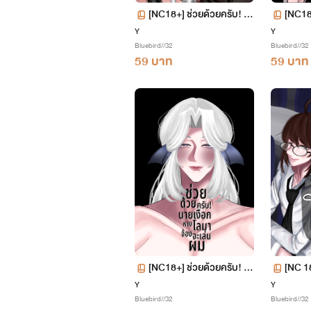
[NC18+] ช่วยด้วยครับ! ผ
[NC18+
มกำลังจะโดนคนป่าจับกิน
ว
Y
Y
Bluebird//32
Bluebird//32
59 บาท
59 บาท
[NC18+] ช่วยด้วยครับ! น
[NC 18
ายเงือกหางโลมาจ้องจะเล่น
แอคล็
Y
Y
Bluebird//32
Bluebird//32
ผม