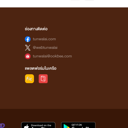
ช่องทางติดต่อ
tunwalai.com
@webtunwalai
tunwalai@ookbee.com
แพลตฟอร์มในเครือ