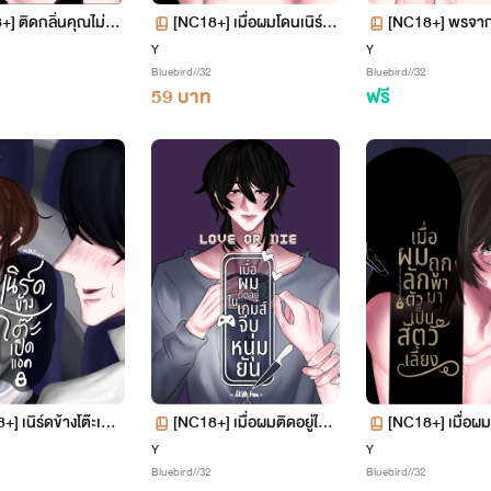
] ติดกลิ่นคุณไม่ไห
[NC18+] เมื่อผมโดนเนิร์ดรู
[NC18+] พรจาก
มเมทลักหลับ
Y
Y
Bluebird//32
Bluebird//32
59 บาท
ฟรี
+] เนิร์ดข้างโต๊ะเปิด
[NC18+] เมื่อผมติดอยู่ในเ
[NC18+] เมื่อผ
อก
กมจีบหนุ่มยัน
ตัวมาเป็นสัตว์เลี
Y
Y
Bluebird//32
Bluebird//32