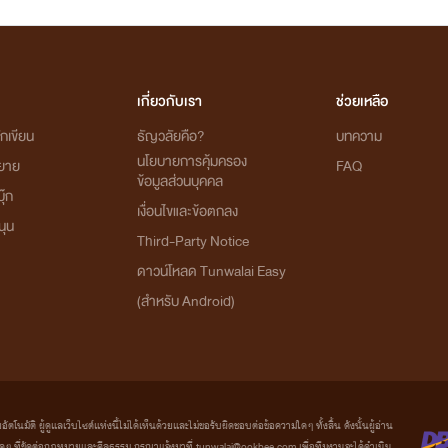
เกี่ยวกับเรา
ช่วยเหลือ
กเขียน
ธัญวลัยคือ?
บทความ
นโยบายการคุ้มครอง
ิยาย
FAQ
ข้อมูลส่วนบุคคล
ุ๊ก
เงื่อนไขและข้อตกลง
นุน
Third-Party Notice
ดาวน์โหลด Tunwalai Easy
(สำหรับ Android)
มัติ ผู้ดูแลเว็บไซต์แห่งนี้ไม่ได้เห็นด้วยและไม่ขอรับผิดชอบต่อข้อความใดๆ ทั้งสิ้น ดังนั้นผู้อ่าน
ที่ขัดต่อกฎหมายและศีลธรรม กรุณาแจ้งมาที่ tunwalai@ookbee.com เพื่อทีมงานจะได้ดำเนิน