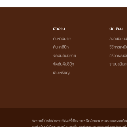
นักอ่าน
นักเขียน
ค้นหานิยาย
ลงทะเบียนนั
ค้นหาอีบุ๊ก
วิธีการลงน
จัดอันดับนิยาย
วิธีการลงอีบ
จัดอันดับอีบุ๊ก
ระบบสนับส
เติมเหรียญ
ข้อความที่ท่านได้อ่านจากเว็บไซต์นี้เกิดจากการเขียนโดยสาธารณชนและเผยแพร่โดยอัตโน
ทุกท่านโปรดใช้วิจารณญาณในการกลั่นกรองด้วยตนเอง และหากท่านพบข้อความใดๆ 