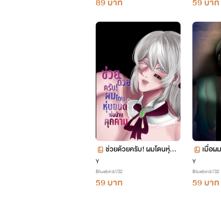
89 บาท
59 บาท
ช่วยด้วยครับ! ผมโดนหุ่นย
เมื่อผ
นต์พ่อบ้านคุกคาม
Y
Y
Bluebird//32
Bluebird//32
59 บาท
59 บาท