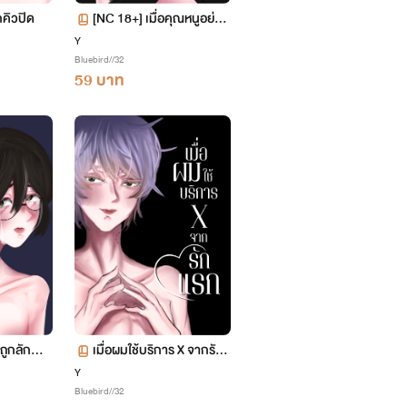
คิวปิด
[NC 18+] เมื่อคุณหนูอย่าง
ผมอยากลอง(ทำ)รัก
Y
Bluebird//32
59 บาท
มถูกลักพา
เมื่อผมใช้บริการ X จากรักแ
้ยง
รก
Y
Bluebird//32