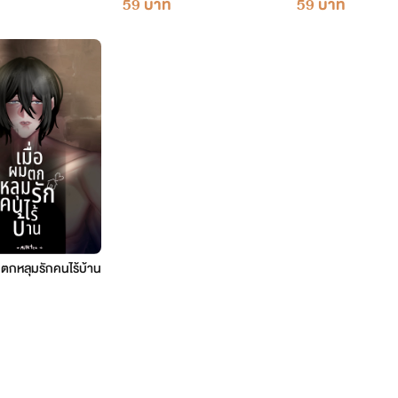
59 บาท
59 บาท
มตกหลุมรักคนไร้บ้าน