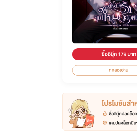
ซื้ออีบุ๊ก 179 บาท
ทดลองอ่าน
โปรโมชันสำหร
ซื้ออีบุ๊กปลดล็
เคยปลดล็อกนิยา