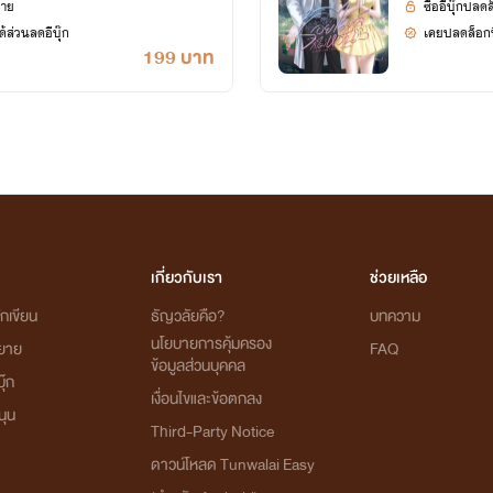
ยาย
ซื้ออีบุ๊กปลด
้ส่วนลดอีบุ๊ก
เคยปลดล็อกนิ
199 บาท
เกี่ยวกับเรา
ช่วยเหลือ
กเขียน
ธัญวลัยคือ?
บทความ
นโยบายการคุ้มครอง
ิยาย
FAQ
ข้อมูลส่วนบุคคล
ุ๊ก
เงื่อนไขและข้อตกลง
นุน
Third-Party Notice
ดาวน์โหลด Tunwalai Easy