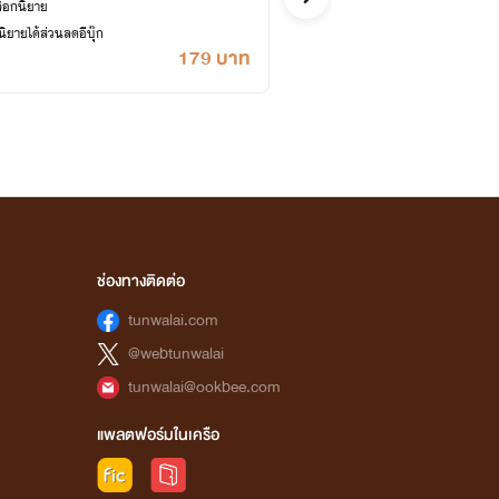
ล็อกนิยาย
ซื้ออี
ยายได้ส่วนลดอีบุ๊ก
เคยปลด
179 บาท
ช่องทางติดต่อ
tunwalai.com
@webtunwalai
tunwalai@ookbee.com
แพลตฟอร์มในเครือ