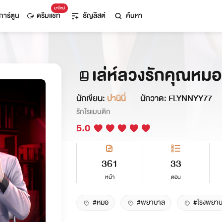
มาใหม่
การ์ตูน
ดรีมแชท
ธัญลิสต์
ค้นหา
เล่ห์ลวงรักคุณหมอ
นักเขียน:
ปานินี่
นักวาด: FLYNNYY77
รักโรแมนติก
5.0
361
33
หน้า
ตอน
#หมอ
#พยาบาล
#โรงพยา