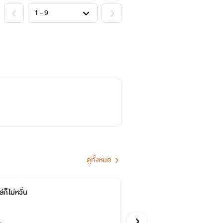
ดูทั้งหมด
ล์ก็ไม่หวั่น
คลื่นด
ปานินี่
รักโรแมนติก