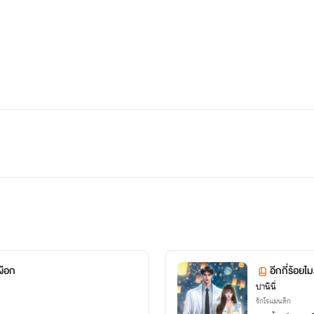
ผือก
อีกกี่ร้อยไม
ปานินี่
รักโรแมนติก