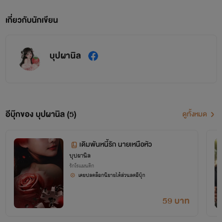
เกี่ยวกับนักเขียน
บุปผานิล
อีบุ๊กของ บุปผานิล (5)
ดูทั้งหมด
เดิมพันหนี้รัก นายเหนือหัว
บุปผานิล
รักโรแมนติก
เคยปลดล็อกนิยายได้ส่วนลดอีบุ๊ก
59 บาท