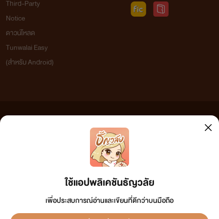
Third-Party
Notice
ดาวน์โหลด
Tunwalai Easy
(สำหรับ Android)
ข้อความที่ท่านได้อ่านจากเว็บไซต์นี้เกิดจากการเขียนโดยสาธารณชนและเผยแพร่โดยอัตโนมัติ ผู้ดูแล
เว็บไซต์แห่งนี้ไม่ได้เห็นด้วยและไม่ขอรับผิดชอบต่อข้อความใดๆ ทั้งสิ้น ดังนั้นผู้อ่านทุกท่านโปรดใช้
วิจารณญาณในการกลั่นกรองด้วยตนเอง และหากท่านพบข้อความใดๆ ที่ขัดต่อกฎหมายและศีลธรรม
กรุณาแจ้งมาที่ tunwalai@ookbee.com เพื่อทีมงานจะได้ดำเนินการในทันที ทั้งนี้ ทางเว็บไซต์ขอสงวน
ลิขสิทธิ์ตามพระราชบัญญัติลิขสิทธิ์ (ฉบับเพิ่มเติม) พ.ศ.2558
ใช้แอปพลิเคชันธัญวลัย
เพื่อประสบการณ์อ่านและเขียนที่ดีกว่าบนมือถือ