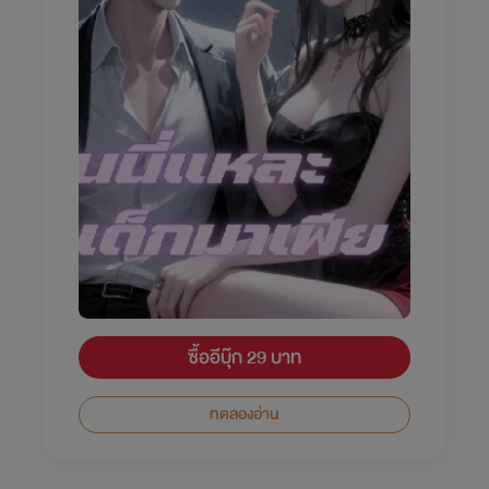
ซื้ออีบุ๊ก 29 บาท
ทดลองอ่าน