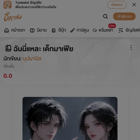
Tunwalai ธัญวลัย
เปิดแอป
เพื่อประสบการณ์ที่ดีกว่าบนมือถือ
เข้าสู่ระบบ
มาใหม่
หน้าแรก
นิยาย
อีบุ๊ก
การ์ตูน
ดรีมแชท
ธัญลิสต์
ฉันนี่แหละ เด็กมาเฟีย
นักเขียน:
บุปผานิล
เรื่องสั้น
0.0