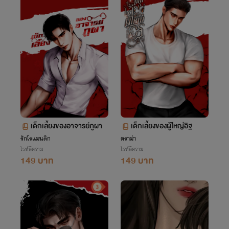
เด็กเลี้ยงของอาจารย์ภูผา
เด็กเลี้ยงของผู้ใหญ่อิฐ
รักโรแมนติก
ดราม่า
ไรท์สีคราม
ไรท์สีคราม
149 บาท
149 บาท