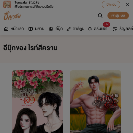
Tunwalai ธัญวลัย
เปิดแอป
เพื่อประสบการณ์ที่ดีกว่าบนมือถือ
เข้าสู่ระบบ
มาใหม่
หน้าแรก
นิยาย
อีบุ๊ก
การ์ตูน
ดรีมแชท
ธัญลิสต์
อีบุ๊กของ ไรท์สีคราม