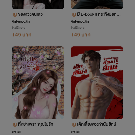
ของหวงคนเลว
มี E-book ll กระทิงบอกว่า
จะไม่รักเมีย
รักโรแมนติก
รักโรแมนติก
ไรท์สีคราม
ไรท์สีคราม
149 บาท
149 บาท
ที่หย่าเพราะคุณไม่รัก
เด็กเลี้ยงของกำนันยักษ์
ดราม่า
ดราม่า