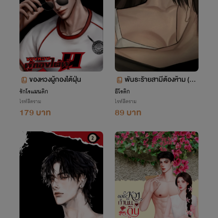
ของหวงผู้กองไต้ฝุ่น
พันธะรัายสามีต้องห้าม (BD
SM พระเอกแอบจิต)
รักโรแมนติก
อีโรติก
ไรท์สีคราม
ไรท์สีคราม
179 บาท
89 บาท