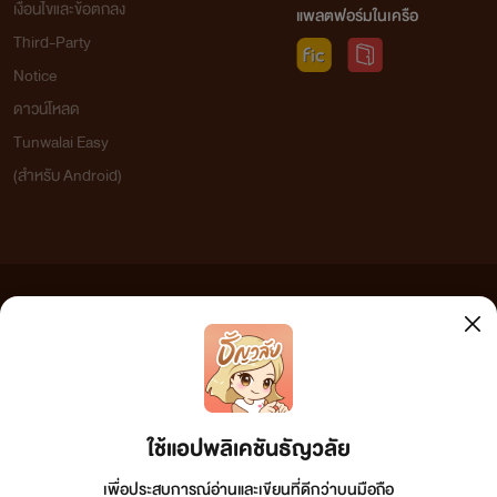
เงื่อนไขและข้อตกลง
แพลตฟอร์มในเครือ
Third-Party
Notice
ดาวน์โหลด
Tunwalai Easy
(สำหรับ Android)
ข้อความที่ท่านได้อ่านจากเว็บไซต์นี้เกิดจากการเขียนโดยสาธารณชนและเผยแพร่โดยอัตโนมัติ ผู้ดูแล
เว็บไซต์แห่งนี้ไม่ได้เห็นด้วยและไม่ขอรับผิดชอบต่อข้อความใดๆ ทั้งสิ้น ดังนั้นผู้อ่านทุกท่านโปรดใช้
วิจารณญาณในการกลั่นกรองด้วยตนเอง และหากท่านพบข้อความใดๆ ที่ขัดต่อกฎหมายและศีลธรรม
กรุณาแจ้งมาที่ tunwalai@ookbee.com เพื่อทีมงานจะได้ดำเนินการในทันที ทั้งนี้ ทางเว็บไซต์ขอสงวน
ลิขสิทธิ์ตามพระราชบัญญัติลิขสิทธิ์ (ฉบับเพิ่มเติม) พ.ศ.2558
ใช้แอปพลิเคชันธัญวลัย
เพื่อประสบการณ์อ่านและเขียนที่ดีกว่าบนมือถือ