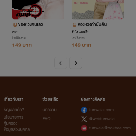
ของหวงคนเลว
ของหวงกำนันดิน
ตลก
รักโรแมนติก
ไรท์สีคราม
ไรท์สีคราม
149 บาท
149 บาท
เกี่ยวกับเรา
ช่วยเหลือ
ช่องทางติดต่อ
ธัญวลัยคือ?
บทความ
tunwalai.com
นโยบายการ
FAQ
@webtunwalai
คุ้มครอง
tunwalai@ookbee.com
ข้อมูลส่วนบุคคล