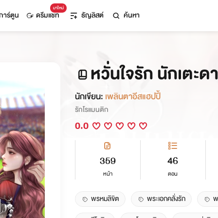
มาใหม่
การ์ตูน
ดรีมแชท
ธัญลิสต์
ค้นหา
หวั่นใจรัก นักเตะด
นักเขียน:
เพลินตาอีสแฮปปี้
รักโรแมนติก
0.0
359
46
หน้า
ตอน
พรหมลิขิต
พระเอกคลั่งรัก
พ