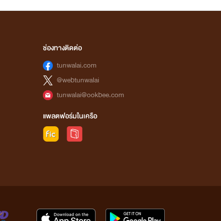
ช่องทางติดต่อ
tunwalai.com
@webtunwalai
tunwalai@ookbee.com
แพลตฟอร์มในเครือ