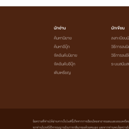
นักอ่าน
นักเขียน
ค้นหานิยาย
ลงทะเบียนนั
ค้นหาอีบุ๊ก
วิธีการลงน
จัดอันดับนิยาย
วิธีการลงอีบ
จัดอันดับอีบุ๊ก
ระบบสนับส
เติมเหรียญ
ข้อความที่ท่านได้อ่านจากเว็บไซต์นี้เกิดจากการเขียนโดยสาธารณชนและเผยแพร่โดยอัตโน
ทุกท่านโปรดใช้วิจารณญาณในการกลั่นกรองด้วยตนเอง และหากท่านพบข้อความใดๆ 