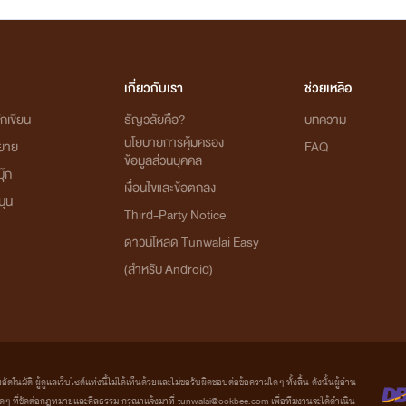
เกี่ยวกับเรา
ช่วยเหลือ
กเขียน
ธัญวลัยคือ?
บทความ
นโยบายการคุ้มครอง
ิยาย
FAQ
ข้อมูลส่วนบุคคล
ุ๊ก
เงื่อนไขและข้อตกลง
นุน
Third-Party Notice
ดาวน์โหลด Tunwalai Easy
(สำหรับ Android)
มัติ ผู้ดูแลเว็บไซต์แห่งนี้ไม่ได้เห็นด้วยและไม่ขอรับผิดชอบต่อข้อความใดๆ ทั้งสิ้น ดังนั้นผู้อ่าน
ที่ขัดต่อกฎหมายและศีลธรรม กรุณาแจ้งมาที่ tunwalai@ookbee.com เพื่อทีมงานจะได้ดำเนิน