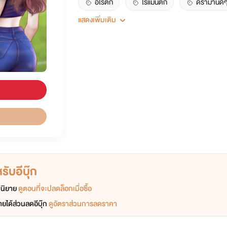
อีโรติก
โรแมนติก
ดราม่านิด
แสดงเพิ่มเติม
นักฟุตบอล
อินฟลูเอ็นเซอร์
ับอีบุ๊ก
อกนิยาย
ดูตอนที่จะปลดล็อกเมื่อซื้อ
ยได้ส่วนลดอีบุ๊ก
ดูอัตราส่วนการลดราคา