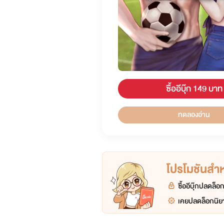
ซื้ออีบุ๊ก 149 บาท
ทดลองอ่าน
โปรโมชันสำหร
ซื้ออีบุ๊กปลดล็
เคยปลดล็อกนิยา