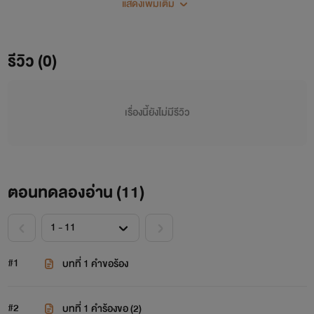
แสดงเพิ่มเติม
แก้แค้นเอาคืนกระทั่งวันหนึ่งที่ลูกสาวของคนที่เคยทำให้ชีวิตของ
เขาต้องพินาศก้าวเข้ามา...แทมมี่ หรือ ทิพชยา ไนต์ ไม่เคยรู้ว่า
เกิดอะไรขึ้นเมื่อสองปีที่แล้วกับคนที่เธอเคยแอบรัก สุดท้ายเธอ
รีวิว (0)
เองต้องกลายเป็นเบี้ยเดินเกมบนกระดานแห่งความพยาบาท
อย่างไม่อาจเลี่ยง “แทม...พระเจ้า...โอว...พระเจ้า”
“อ๊า...คีธ...อ๊า...อ๊า” เสียงครวญครางแสนหวานเปลี่ยนเป็นกรีด
เรื่องนี้ยังไม่มีรีวิว
ร้อง เธอปรารถนาให้เขาแทรกตัวเองเข้าไปลึกขึ้น ลึกจนเต็ม
ความยาวเท่าที่ตัวเขามี สะโพกงามบีบเกร็งทุกครั้งที่โคเลสนิกโหม
ตัวเขาเข้าหา ชายหนุ่มรู้สึกถึงแรงบีบอัดมหาศาลในเรือนร่างเล็ก
ตอนทดลองอ่าน (
11
)
บอบบางที่กำลังกลืนกินเขา เธอยกย้ายสะโพก ตอบรับทุกการ
เคลื่อนไหวและการโจนจ้วงในเรือนร่างนั้น ทิพชยาลืมความเจ็บ
ปวดในครั้งแรกไปแล้ว เธอรู้สึกเป็นอิสระและพร้อมจะโบยบินจาก
จุดที่ลึกที่สุดในจักรวาลไปยังหมู่ดาวที่กำลังระยิบแสง ร่างสูงใหญ่
#1
บทที่ 1 คำขอร้อง
ไม่มีทีท่าเบาแรง ระหว่างเขาและเธอเต็มไปด้วยการตอบสนอง
อย่างกระหายราวกับต่างคนต่างเดินทางไกลและมาบรรจบกันใน
โอเอซิสกลางทะเลทรายก็ไม่ปาน “คีธ...โอว...ไม่...ไม่” “แทม
#2
บทที่ 1 คำร้องขอ (2)