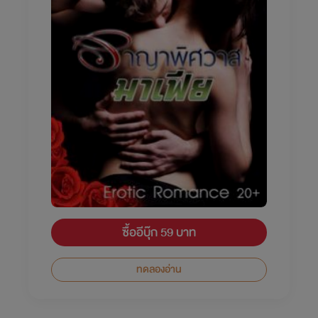
ซื้ออีบุ๊ก 59 บาท
ทดลองอ่าน