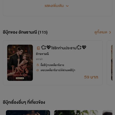
นี่ค่ะ https://www.facebook.com/groups/731945123609177/
แสดงเพิ่มเติม
พบกับ เรื่องราวน่าอ่านได้ที่นี่นะคะ https://www.pageqq.com/
…/co…/view/page/cntth1/0-2588146.html อัพเดทเรื่องน่า
สนใจ ฝากรีดเดอร์ที่น่ารักเข้าไปโวตและแชร์ได้เลยค่ะ - -----------
อีบุ๊กของ อักษรามณี (115)
ดูทั้งหมด
--------------------------------------------------------------
--------------------------------------------------------------
--------------- ฝากนิยายโรมานซ์ และอีโรติกนามปากกา อักษรามณี
💞💖โซ่รักท่านประธาน💞💖
อักษรามณี
และ กรัชเพชร นะคะ
ดราม่า
ซื้ออีบุ๊กปลดล็อกนิยาย
เคยปลดล็อกนิยายได้ส่วนลดอีบุ๊ก
59 บาท
อีบุ๊กเรื่องอื่นๆ ที่เกี่ยวข้อง