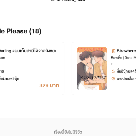
Twitter: BakeMe_Please
FB: Writer : Bake Me Please
ขอบคุณทุกท่านสำหรับการสนับสนุนค่า
อีบุ๊กของ Esmée | Bake Me Please (18)
rling #ผมเก็บสามีได้จากถังขยะ
Strawberry
ase
Esmée | Bake M
Y
ยาย
ซื้ออีบุ๊กปลด
้ส่วนลดอีบุ๊ก
เคยปลดล็อกนิ
329 บาท
เรื่องนี้ยังไม่มีรีวิว