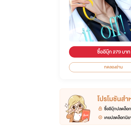
ซื้ออีบุ๊ก 279 บาท
ทดลองอ่าน
โปรโมชันสำหร
ซื้ออีบุ๊กปลดล็
เคยปลดล็อกนิยา