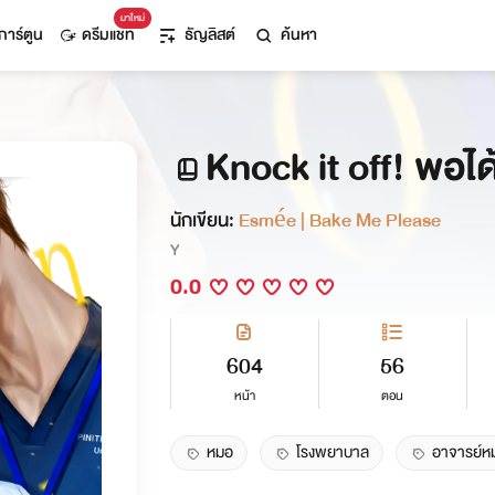
มาใหม่
การ์ตูน
ดรีมแชท
ธัญลิสต์
ค้นหา
Knock it off! พอไ
นักเขียน:
Esmée | Bake Me Please
Y
0.0
604
56
หน้า
ตอน
หมอ
โรงพยาบาล
อาจารย์ห