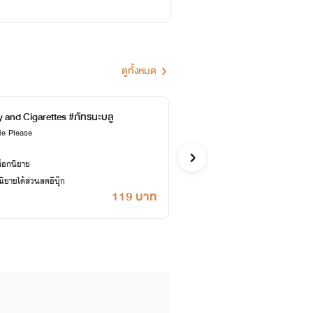
ดูทั้งหมด
 and Cigarettes #ภัทรนะบลู
ระบบป
e Please
Esmée | B
Y
ล็อกนิยาย
ซื้ออี
ยายได้ส่วนลดอีบุ๊ก
เคยปลด
119 บาท