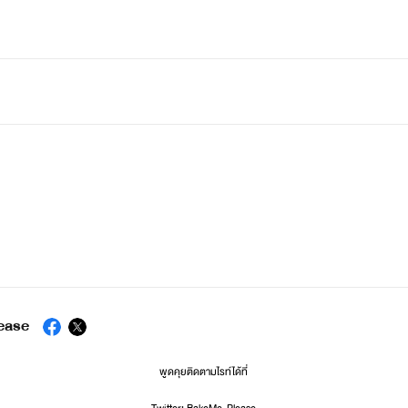
ease
พูดคุยติดตามไรท์ได้ที่