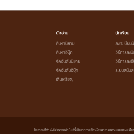
นักอ่าน
นักเขียน
ค้นหานิยาย
ลงทะเบียนนั
ค้นหาอีบุ๊ก
วิธีการลงน
จัดอันดับนิยาย
วิธีการลงอีบ
จัดอันดับอีบุ๊ก
ระบบสนับส
เติมเหรียญ
ข้อความที่ท่านได้อ่านจากเว็บไซต์นี้เกิดจากการเขียนโดยสาธารณชนและเผยแพร่โดยอัตโน