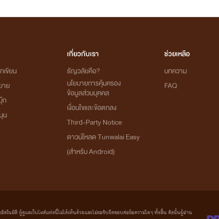
เกี่ยวกับเรา
ช่วยเหลือ
กเขียน
ธัญวลัยคือ?
บทความ
นโยบายการคุ้มครอง
ิยาย
FAQ
ข้อมูลส่วนบุคคล
ุ๊ก
เงื่อนไขและข้อตกลง
นุน
Third-Party Notice
ดาวน์โหลด Tunwalai Easy
(สำหรับ Android)
มัติ ผู้ดูแลเว็บไซต์แห่งนี้ไม่ได้เห็นด้วยและไม่ขอรับผิดชอบต่อข้อความใดๆ ทั้งสิ้น ดังนั้นผู้อ่าน