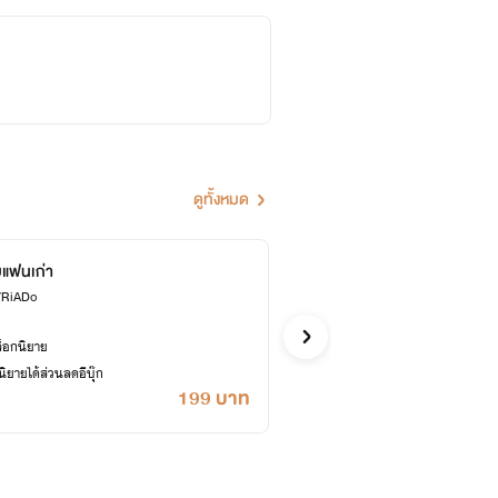
ดูทั้งหมด
บแฟนเก่า
ลวงร
ด/RiADo
คาราเมลคั
อีโรติก
ล็อกนิยาย
ซื้ออี
ยายได้ส่วนลดอีบุ๊ก
เคยปลด
199 บาท