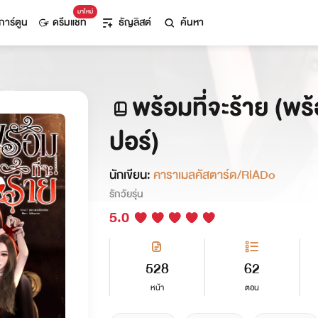
มาใหม่
การ์ตูน
ดรีมแชท
ธัญลิสต์
ค้นหา
พร้อมที่จะร้าย (พร
ปอร์)
นักเขียน:
คาราเมลคัสตาร์ด/RiADo
รักวัยรุ่น
5.0
528
62
หน้า
ตอน