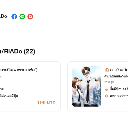
ADo
์ด/RiADo (22)
ะการบิน(พะพาย+เฟอร์)
ลวงรักฉบั
o
คาราเมลคัสตาร์
รักวัยรุ่น
ยาย
ซื้ออีบุ๊กปลด
้ส่วนลดอีบุ๊ก
เคยปลดล็อกนิ
199 บาท