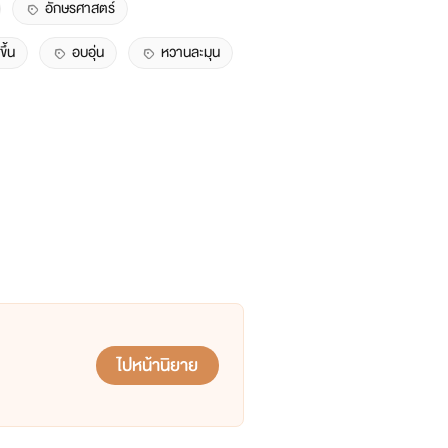
อักษรศาสตร์
ึ้น
อบอุ่น
หวานละมุน
ไปหน้านิยาย