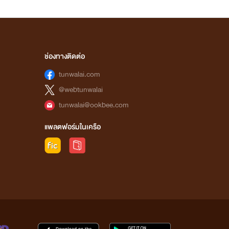
ช่องทางติดต่อ
tunwalai.com
@webtunwalai
tunwalai@ookbee.com
แพลตฟอร์มในเครือ