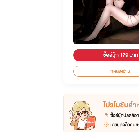
ซื้ออีบุ๊ก 179 บาท
ทดลองอ่าน
โปรโมชันสำหร
ซื้ออีบุ๊กปลดล็
เคยปลดล็อกนิยา