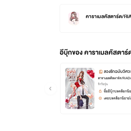
คาราเมลคัสตาร์ด/Ri
อีบุ๊กของ คาราเมลคัสตาร
ลวงรักฉบับวิศว
คาราเมลคัสตาร์ด/RiAD
รักวัยรุ่น
ซื้ออีบุ๊กปลดล็อกนิ
เคยปลดล็อกนิยายได