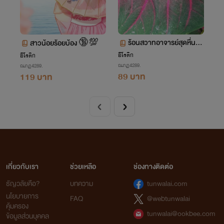
ร้อนสวาทอาจารย์สุดหื่น
สาวน้อยร้อยบ้อง 🔞💯
🔞💦
อีโรติก
อีโรติก
ณภฏ4289.
ณภฏ4289.
89 บาท
119 บาท
เกี่ยวกับเรา
ช่วยเหลือ
ช่องทางติดต่อ
ธัญวลัยคือ?
บทความ
tunwalai.com
นโยบายการ
FAQ
@webtunwalai
คุ้มครอง
tunwalai@ookbee.com
ข้อมูลส่วนบุคคล