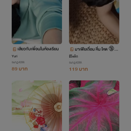
เสียวกับเพื่อนในห้องเรียน
มาเฟียเถื่อน หื่น โหด 🔞
Yuri
🔥
อีโรติก
ณภฏ4289.
ณภฏ4289.
89 บาท
119 บาท