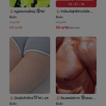
10 : 31 : 15
หนูชอบของใหญ่ 🔞NC
#เปิดบริสุทธิ์สาววัยใส 🔞
❌
อีโรติก
อีโรติก
ณภฏ4289.
ณภฏ4289.
89 บาท
59 บาท
89 บาท
น้องผัวลำยักษ์💯NC+24
โฮมสเตย์สวาท 🔞(ตอน ย
ามเฒ่ารุมสวิง) NC💯
อีโรติก
อีโรติก