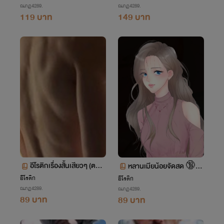
ณภฏ4289.
ณภฏ4289.
119 บาท
149 บาท
อีโรติกเรื่องสั้นเสียวๆ (ตอน
หลานเมียน้อยจัดสด 🔞
ลุงภารโรง) 🔞💦
อีโรติก
💦
อีโรติก
ณภฏ4289.
ณภฏ4289.
89 บาท
89 บาท