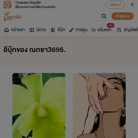
Tunwalai ธัญวลัย
เปิดแอป
เพื่อประสบการณ์ที่ดีกว่าบนมือถือ
เข้าสู่ระบบ
มาใหม่
หน้าแรก
นิยาย
อีบุ๊ก
การ์ตูน
ดรีมแชท
ธัญลิสต์
อีบุ๊กของ ณภชา3695.