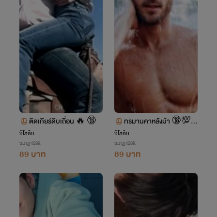
ติดเกียร์ดิบเถื่อน 🔥 🔞
ทรมานคาหลังม้า 🔞💯
🔥
อีโรติก
อีโรติก
ณภฏ4289.
ณภฏ4289.
89 บาท
89 บาท