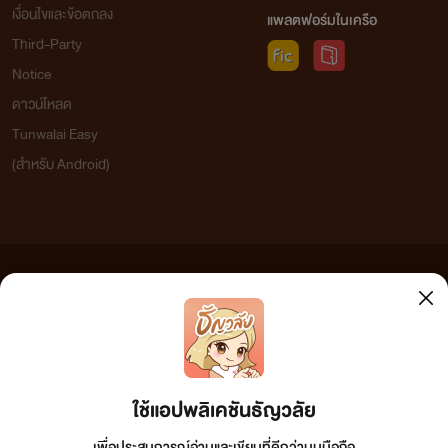
เงื่อนไขและข้อตกลง
แพลตฟอร์มในเครือ
Third-Party
Notice
ดาวน์โหลด
Tunwalai Easy
(สำหรับ Android)
ข้อความที่ท่านได้อ่านจากเว็บไซต์นี้เกิดจากการเขียนโดยสาธารณชนและเผยแพร่โดยอัตโนมัติ ผู้ดูแล
เว็บไซต์แห่งนี้ไม่ได้เห็นด้วยและไม่ขอรับผิดชอบต่อข้อความใดๆ ทั้งสิ้น ดังนั้นผู้อ่านทุกท่านโปรดใช้
วิจารณญาณในการกลั่นกรองด้วยตนเอง และหากท่านพบข้อความใดๆ ที่ขัดต่อกฎหมายและศีลธรรม
กรุณาแจ้งมาที่ tunwalai@ookbee.com เพื่อทีมงานจะได้ดำเนินการในทันที ทั้งนี้ ทางเว็บไซต์ขอสงวน
ลิขสิทธิ์ตามพระราชบัญญัติลิขสิทธิ์ (ฉบับเพิ่มเติม) พ.ศ.2558
ใช้แอปพลิเคชันธัญวลัย
เพื่อประสบการณ์อ่านและเขียนที่ดีกว่าบนมือถือ