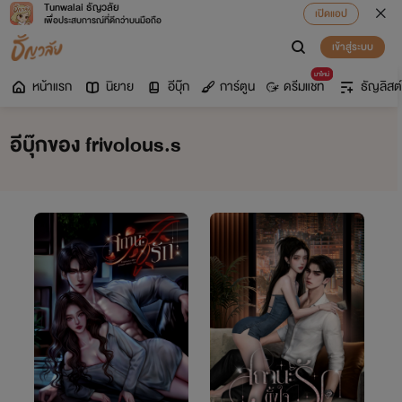
Tunwalai ธัญวลัย
เปิดแอป
เพื่อประสบการณ์ที่ดีกว่าบนมือถือ
เข้าสู่ระบบ
มาใหม่
หน้าแรก
นิยาย
อีบุ๊ก
การ์ตูน
ดรีมแชท
ธัญลิสต์
อีบุ๊กของ frivolous.s