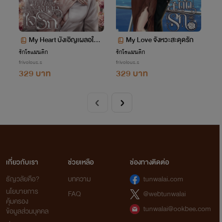
My Heart บังเอิญเผลอใจรั
My Love จังหวะสะดุดรัก
ก
รักโรแมนติก
รักโรแมนติก
frivolous.s
frivolous.s
329 บาท
329 บาท
เกี่ยวกับเรา
ช่วยเหลือ
ช่องทางติดต่อ
ธัญวลัยคือ?
บทความ
tunwalai.com
นโยบายการ
FAQ
@webtunwalai
คุ้มครอง
tunwalai@ookbee.com
ข้อมูลส่วนบุคคล