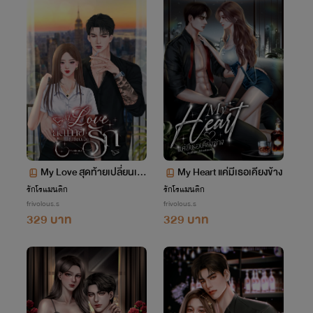
My Love สุดท้ายเปลี่ยนเป็
My Heart แค่มีเธอเคียงข้าง
นรัก
รักโรแมนติก
รักโรแมนติก
frivolous.s
frivolous.s
329 บาท
329 บาท