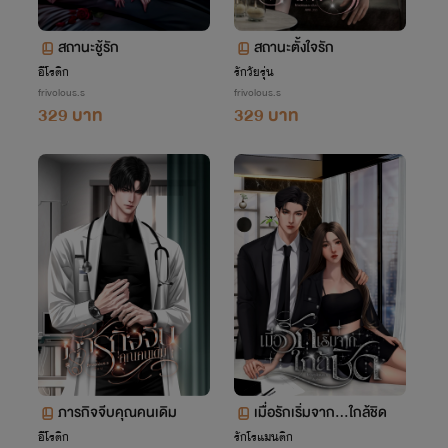
สถานะชู้รัก
สถานะตั้งใจรัก
อีโรติก
รักวัยรุ่น
frivolous.s
frivolous.s
329 บาท
329 บาท
ภารกิจจีบคุณคนเดิม
เมื่อรักเริ่มจาก…ใกล้ชิด
อีโรติก
รักโรแมนติก