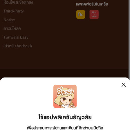
เงื่อนไขและข้อตกลง
แพลตฟอร์มในเครือ
Third-Party
Notice
ดาวน์โหลด
Tunwalai Easy
(สำหรับ Android)
ข้อความที่ท่านได้อ่านจากเว็บไซต์นี้เกิดจากการเขียนโดยสาธารณชนและเผยแพร่โดยอัตโนมัติ ผู้ดูแล
เว็บไซต์แห่งนี้ไม่ได้เห็นด้วยและไม่ขอรับผิดชอบต่อข้อความใดๆ ทั้งสิ้น ดังนั้นผู้อ่านทุกท่านโปรดใช้
วิจารณญาณในการกลั่นกรองด้วยตนเอง และหากท่านพบข้อความใดๆ ที่ขัดต่อกฎหมายและศีลธรรม
กรุณาแจ้งมาที่ tunwalai@ookbee.com เพื่อทีมงานจะได้ดำเนินการในทันที ทั้งนี้ ทางเว็บไซต์ขอสงวน
ลิขสิทธิ์ตามพระราชบัญญัติลิขสิทธิ์ (ฉบับเพิ่มเติม) พ.ศ.2558
ใช้แอปพลิเคชันธัญวลัย
เพื่อประสบการณ์อ่านและเขียนที่ดีกว่าบนมือถือ