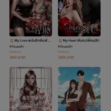
My Love พนันรักเดิมพันหั
My Heart พันธะ(เพื่อน)รัก
วใจ
รักโรแมนติก
รักโรแมนติก
frivolous.s
frivolous.s
329 บาท
329 บาท