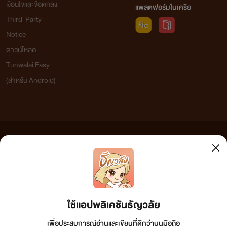
เงื่อนไขและข้อตกลง
แพลตฟอร์มในเครือ
Third-Party
Notice
ดาวน์โหลด
Tunwalai Easy
(สำหรับ Android)
ข้อความที่ท่านได้อ่านจากเว็บไซต์นี้เกิดจากการเขียนโดยสาธารณชนและเผยแพร่โดยอัตโนมัติ ผู้ดูแล
เว็บไซต์แห่งนี้ไม่ได้เห็นด้วยและไม่ขอรับผิดชอบต่อข้อความใดๆ ทั้งสิ้น ดังนั้นผู้อ่านทุกท่านโปรดใช้
วิจารณญาณในการกลั่นกรองด้วยตนเอง และหากท่านพบข้อความใดๆ ที่ขัดต่อกฎหมายและศีลธรรม
กรุณาแจ้งมาที่ tunwalai@ookbee.com เพื่อทีมงานจะได้ดำเนินการในทันที ทั้งนี้ ทางเว็บไซต์ขอสงวน
ลิขสิทธิ์ตามพระราชบัญญัติลิขสิทธิ์ (ฉบับเพิ่มเติม) พ.ศ.2558
ใช้แอปพลิเคชันธัญวลัย
เพื่อประสบการณ์อ่านและเขียนที่ดีกว่าบนมือถือ