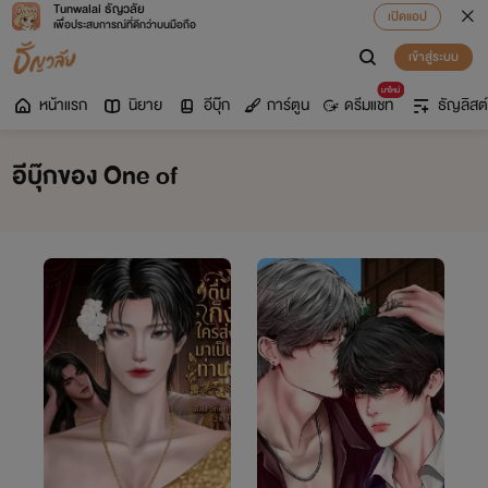
Tunwalai ธัญวลัย
เปิดแอป
เพื่อประสบการณ์ที่ดีกว่าบนมือถือ
เข้าสู่ระบบ
มาใหม่
หน้าแรก
นิยาย
อีบุ๊ก
การ์ตูน
ดรีมแชท
ธัญลิสต์
อีบุ๊กของ One of