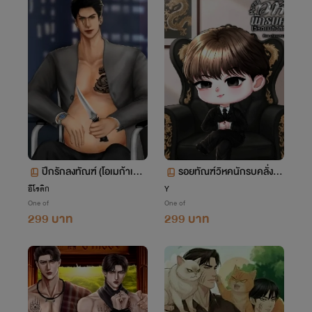
ปีกรักลงทัณฑ์ (โอเมก้าเวิร์
รอยทัณฑ์วิหคนักรบคลั่ง M
ส)
preg(วิหคเพลิงสีคราม)
อีโรติก
Y
One of
One of
299 บาท
299 บาท