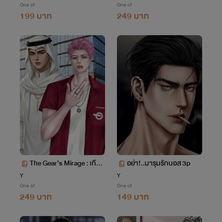
One of
One of
199 บาท
249 บาท
The Gear’s Mirage : เกียร์
อย่า!..มารุมรักบอส 3p
หลงทราย[มีอีบุ๊ก]
Y
Y
One of
One of
249 บาท
149 บาท