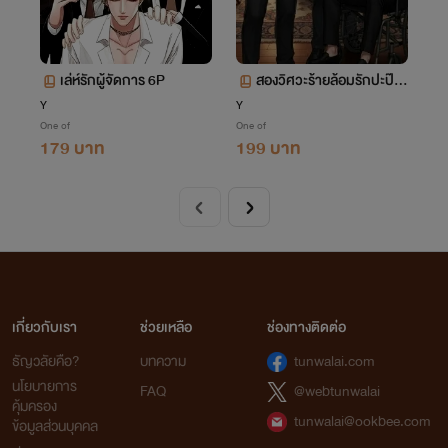
เล่ห์รักผู้จัดการ 6P
สองวิศวะร้ายล้อมรักปะป๊า
วิศวกร 3p
Y
Y
One of
One of
179 บาท
199 บาท
เกี่ยวกับเรา
ช่วยเหลือ
ช่องทางติดต่อ
ธัญวลัยคือ?
บทความ
tunwalai.com
นโยบายการ
FAQ
@webtunwalai
คุ้มครอง
tunwalai@ookbee.com
ข้อมูลส่วนบุคคล