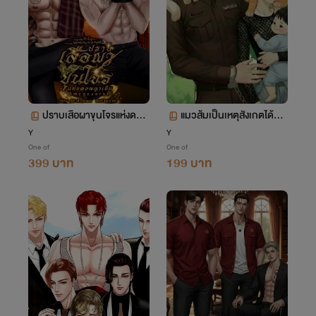
ปราบเสือผาขุนโจรแห่งดงพ
แมวส้มเป็นเหตุสังเกตได้ว่า
ญาเย็น
ถูกจับรัก
Y
Y
One of
One of
399 บาท
199 บาท