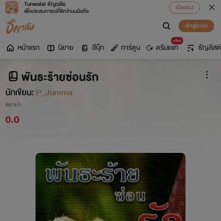
Tunwalai ธัญวลัย
เปิดแอป
เพื่อประสบการณ์ที่ดีกว่าบนมือถือ
เข้าสู่ระบบ
มาใหม่
หน้าแรก
นิยาย
อีบุ๊ก
การ์ตูน
ดรีมแชท
ธัญลิสต์
พันธะร้ายซ่อนรัก
นักเขียน:
P_Jumma
ดราม่า
0.0