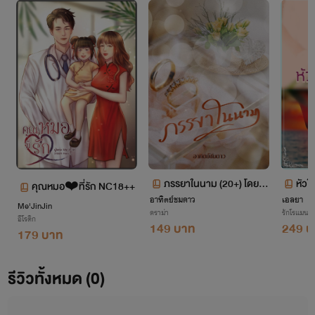
ภรรยาในนาม (20+) โดย อ
หัวใ
คุณหมอ❤️ที่รัก NC18++
อาทิตย์ชมดาว
าทิตย์ชมดาว
เอลยา
Me'JinJin
ดราม่า
รักโรแมนติ
อีโรติก
149 บาท
249 บ
179 บาท
รีวิวทั้งหมด (0)