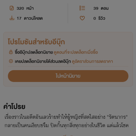
320
หน้า
39
ตอน
17
ดาวน์โหลด
0
รีวิว
โปรโมชันสำหรับอีบุ๊ก
ซื้ออีบุ๊กปลดล็อกนิยาย
ดูตอนที่จะปลดล็อกเมื่อซื้อ
เคยปลดล็อกนิยายได้ส่วนลดอีบุ๊ก
ดูอัตราส่วนการลดราคา
ไปหน้านิยาย
คำโปรย
เรื่องราวในอดีตอันเลวร้ายทำให้ผู้หญิงที่สดใสอย่าง "รัตนากร"
กลายเป็นคนเงียบขรึม ปิดกั้นทุกสิ่งทุกอย่างในชีวิต แต่แล้วโชค
ชะตากลับเล่นตลก ทำให้เธอได้พบเจอกับผู้ชายเย็นชาอย่าง