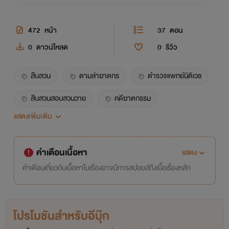
472
หน้า
37
ตอน
0
ดาวน์โหลด
0
รีวิว
สืบสวน
ตามล่าฆาตกร
ตำรวจแพทย์นิติเวช
สืบสวนสอบสวนวาย
คดีฆาตกรรม
แสดงเพิ่มเติม
ฆาตกรต่อเนื่อง
สรัลทม
โจรา
ชายชาย
นิยายวาย
ดราม่า
คำเตือนเนื้อหา
แสดง
คำเตือนเกี่ยวกับเนื้อหาในเรื่องอาจมีการสปอยล์ถึงเนื้อเรื่องหลัก
โปรโมชันสำหรับอีบุ๊ก