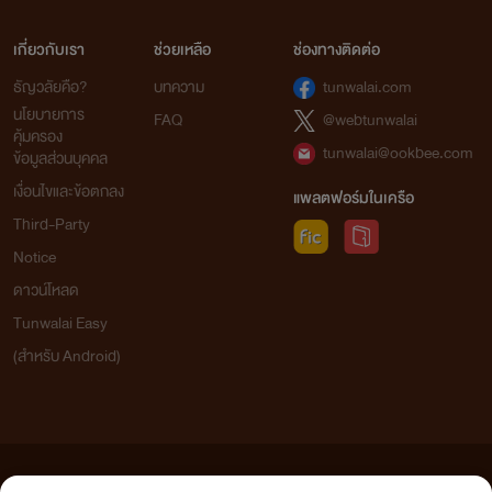
เกี่ยวกับเรา
ช่วยเหลือ
ช่องทางติดต่อ
ธัญวลัยคือ?
บทความ
tunwalai.com
นโยบายการ
FAQ
@webtunwalai
คุ้มครอง
tunwalai@ookbee.com
ข้อมูลส่วนบุคคล
เงื่อนไขและข้อตกลง
แพลตฟอร์มในเครือ
Third-Party
Notice
ดาวน์โหลด
Tunwalai Easy
(สำหรับ Android)
ข้อความที่ท่านได้อ่านจากเว็บไซต์นี้เกิดจากการเขียนโดยสาธารณชนและเผยแพร่โดยอัตโนมัติ ผู้ดูแล