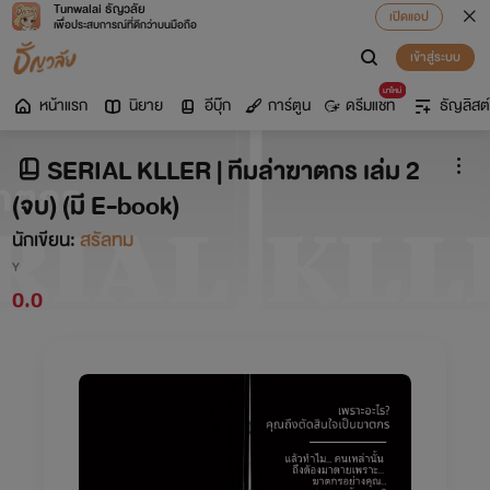
Tunwalai ธัญวลัย
เปิดแอป
เพื่อประสบการณ์ที่ดีกว่าบนมือถือ
เข้าสู่ระบบ
มาใหม่
หน้าแรก
นิยาย
อีบุ๊ก
การ์ตูน
ดรีมแชท
ธัญลิสต์
SERIAL KLLER | ทีมล่าฆาตกร เล่ม 2
(จบ) (มี E-book)
นักเขียน:
สรัลทม
Y
0.0