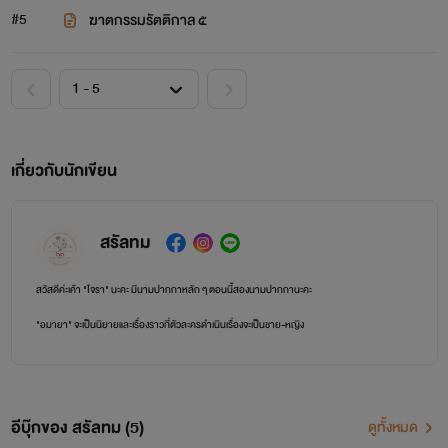
#5
ฆาตกรรมรัตติกาล ๕
เกี่ยวกับนักเขียน
สรัลทม
สวัสดีค่ะเค้า "โจรา" นะคะ มีนามปากกาหลัก ๆ ตอนนี้สองนามปากกานะคะ
"อมายา" จะเป็นนิยายและเรื่องราวที่ตัวละครดำเนินเรื่องจะเป็นชาย-หญิง
"สรัลทม" จะเป็นการดำเนินเรื่องของตัวละครชาย-ชาย
ภาษาเขียนอาจจะดูธรรมดา (มากๆ) แต่ยังไงก็ฝากติดตามผลงานด้วยนะค้าบ
อีบุ๊กของ สรัลทม (5)
ดูทั้งหมด