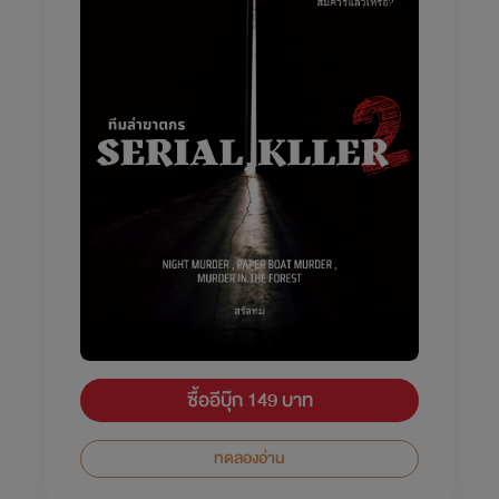
ซื้ออีบุ๊ก 149 บาท
ทดลองอ่าน