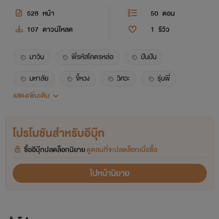
528
หน้า
50
ตอน
107
ดาวน์โหลด
1
รีวิว
มาวิน
พี่รหัสโคตรหล่อ
ปันปัน
มหาลัย
ขี้หวง
วิศวะ
รุ่นพี่
แสดงเพิ่มเติม
รุ่นน้อง
กินเด็ก
โคตรหล่อ
chugar_chup
มาวินพี่รหัสโคตรหล่อ
โปรโมชันสำหรับอีบุ๊ก
มาวินปันปัน
เมียเด็ก
นิยายชายหญิง
ซื้ออีบุ๊กปลดล็อกนิยาย
ดูตอนที่จะปลดล็อกเมื่อซื้อ
นิยาย18+
ไปหน้านิยาย