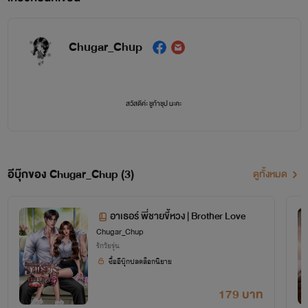
Chugar_Chup
สวัสดีค่ะ ชูก้าชุป นะคะ
ยินดีต้อนรับคุณรี้ดที่น่ารักทุกคนค่ะ
ฝากติดตามด้วยนะคะ (>̯-̮<̯)
อีบุ๊กของ Chugar_Chup (3)
ดูทั้งหมด
อาเธอร์ พี่ชายขี้หวง | Brother Love
Chugar_Chup
รักวัยรุ่น
ซื้ออีบุ๊กปลดล็อกนิยาย
179 บาท