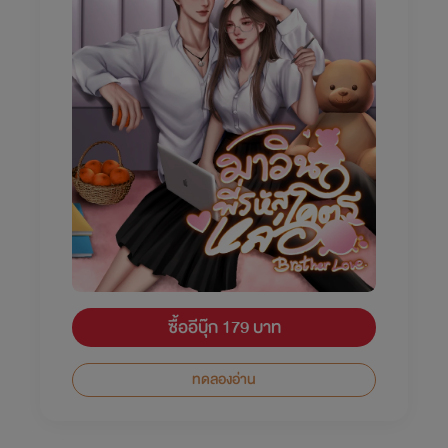
ซื้ออีบุ๊ก 179 บาท
ทดลองอ่าน