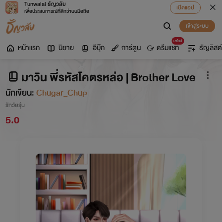
Tunwalai ธัญวลัย
เปิดแอป
เพื่อประสบการณ์ที่ดีกว่าบนมือถือ
เข้าสู่ระบบ
มาใหม่
หน้าแรก
นิยาย
อีบุ๊ก
การ์ตูน
ดรีมแชท
ธัญลิสต์
มาวิน พี่รหัสโคตรหล่อ | Brother Love
นักเขียน:
Chugar_Chup
รักวัยรุ่น
5.0