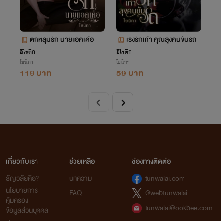
ตกหลุมรัก นายแอคเค่อ
เริงรักเก่า คุณลุงคนขับรถ
อีโรติก
อีโรติก
โยนิกา
โยนิกา
119 บาท
59 บาท
เกี่ยวกับเรา
ช่วยเหลือ
ช่องทางติดต่อ
ธัญวลัยคือ?
บทความ
tunwalai.com
นโยบายการ
FAQ
@webtunwalai
คุ้มครอง
tunwalai@ookbee.com
ข้อมูลส่วนบุคคล